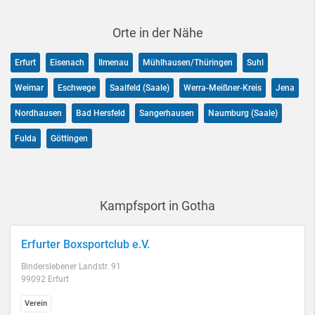
Orte in der Nähe
Erfurt
Eisenach
Ilmenau
Mühlhausen/Thüringen
Suhl
Weimar
Eschwege
Saalfeld (Saale)
Werra-Meißner-Kreis
Jena
Nordhausen
Bad Hersfeld
Sangerhausen
Naumburg (Saale)
Fulda
Göttingen
Kampfsport in Gotha
Erfurter Boxsportclub e.V.
Binderslebener Landstr. 91
99092 Erfurt
Verein