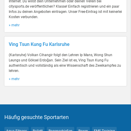
Internet. Du willst dein Unternehmen oder deinen Verein bei
citysports.de veröffentlichen? Klasse! Einfach registrieren und ein paar
Infos zu deinen Angeboten eintragen. Unser Free-Eintrag ist mit keinerlei
Kosten verbunden.
» mehr
Ving Tsun Kung Fu Karlsruhe
(Karlsruhe) Volkan Cihangir folgt den Lehren Ip Mans, Wong Shun
Leungs und Göksel Erdoğan. Sein Ziel ist es, Ving Tsun Kung Fu
authentisch und vollständig als eine Wissenschaft des Zweikampfes zu
lehren.
» mehr
Häufig gesuchte Sportarten