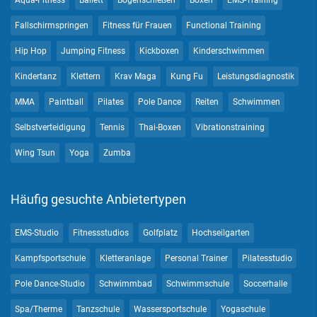
Aqua-Fitness
Ballett
Bogenschießen
Boxen
EMS-Training
Fallschirmspringen
Fitness für Frauen
Functional Training
Hip Hop
Jumping Fitness
Kickboxen
Kinderschwimmen
Kindertanz
Klettern
Krav Maga
Kung Fu
Leistungsdiagnostik
MMA
Paintball
Pilates
Pole Dance
Reiten
Schwimmen
Selbstverteidigung
Tennis
Thai-Boxen
Vibrationstraining
Wing Tsun
Yoga
Zumba
Häufig gesuchte Anbietertypen
EMS-Studio
Fitnessstudios
Golfplatz
Hochseilgarten
Kampfsportschule
Kletteranlage
Personal Trainer
Pilatesstudio
Pole Dance-Studio
Schwimmbad
Schwimmschule
Soccerhalle
Spa/Therme
Tanzschule
Wassersportschule
Yogaschule