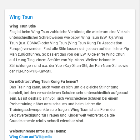
Wing Tsun
Wing Tsun Stile
Es gibt beim Wing Tsun zahlreiche Verbände, die wiederum eine Vielzahl
unterschiedlicher Schreibweisen wie bspw. Wing Tsun (EWTO), Wing
Tzun (u.a. EBMAS) oder Ving Tsun (Ving Tsun Kung Fu Association
Europe) verwenden. Fast alle Stile lassen sich jedoch auf den Lehrer Yip
Man zurückführen. So basiert das von der EWTO gelehrte Wing Chun
auf Leung Ting, einem Schüler von Yip Mans. Weitere bekannte
Stilrichtungen sind u.a. der Yuen-Kay-Shan-Stil, der Pan-Nam-Stil sowie
der Yiu-Choi-/Yiu-Kay-Stil.
Du möchtest Wing Tsun Kung Fu lernen?
Das Training kann, auch wenn es sich um die gleiche Stilrichtung
handelt, bei den verschiedenen Schulen sehr unterschiedlich aufgebaut
sein. Es ist deshalb sinnvoll, sich verschiedene Schulen bei einem
Probetraining näher anzuschauen und beim Lehrer die
Trainingsschwerpunkte zu erfragen. Wing Tsun ist als Form der
Selbstverteidigung für Frauen und Kinder weit verbreitet, da die
Grundelemente relativ schnell erlernbar sind.
Weiterführende Infos zum Thema:
Wing Chun auf Wikipedia