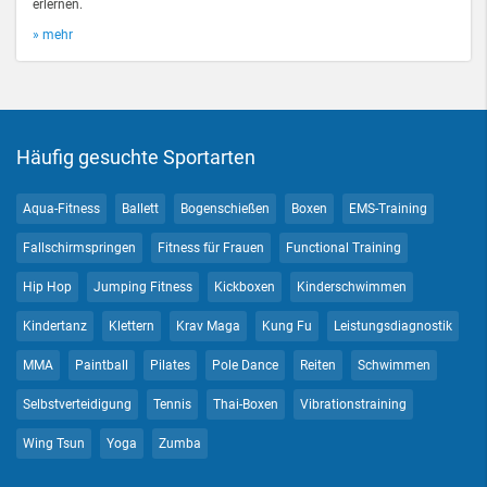
erlernen.
» mehr
Häufig gesuchte Sportarten
Aqua-Fitness
Ballett
Bogenschießen
Boxen
EMS-Training
Fallschirmspringen
Fitness für Frauen
Functional Training
Hip Hop
Jumping Fitness
Kickboxen
Kinderschwimmen
Kindertanz
Klettern
Krav Maga
Kung Fu
Leistungsdiagnostik
MMA
Paintball
Pilates
Pole Dance
Reiten
Schwimmen
Selbstverteidigung
Tennis
Thai-Boxen
Vibrationstraining
Wing Tsun
Yoga
Zumba