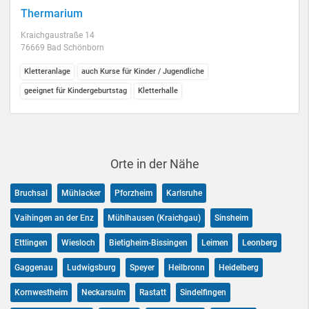
Thermarium
Kraichgaustraße 14
76669 Bad Schönborn
Kletteranlage
auch Kurse für Kinder / Jugendliche
geeignet für Kindergeburtstag
Kletterhalle
Orte in der Nähe
Bruchsal
Mühlacker
Pforzheim
Karlsruhe
Vaihingen an der Enz
Mühlhausen (Kraichgau)
Sinsheim
Ettlingen
Wiesloch
Bietigheim-Bissingen
Leimen
Leonberg
Gaggenau
Ludwigsburg
Speyer
Heilbronn
Heidelberg
Kornwestheim
Neckarsulm
Rastatt
Sindelfingen