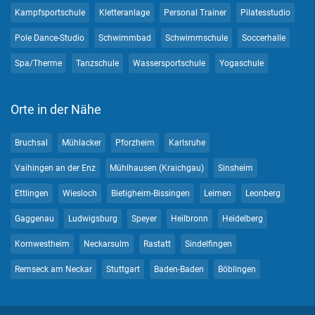
Kampfsportschule
Kletteranlage
Personal Trainer
Pilatesstudio
Pole Dance-Studio
Schwimmbad
Schwimmschule
Soccerhalle
Spa/Therme
Tanzschule
Wassersportschule
Yogaschule
Orte in der Nähe
Bruchsal
Mühlacker
Pforzheim
Karlsruhe
Vaihingen an der Enz
Mühlhausen (Kraichgau)
Sinsheim
Ettlingen
Wiesloch
Bietigheim-Bissingen
Leimen
Leonberg
Gaggenau
Ludwigsburg
Speyer
Heilbronn
Heidelberg
Kornwestheim
Neckarsulm
Rastatt
Sindelfingen
Remseck am Neckar
Stuttgart
Baden-Baden
Böblingen