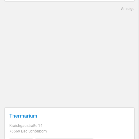
Anzeige
Thermarium
Kraichgaustraße 14
76669 Bad Schönborn