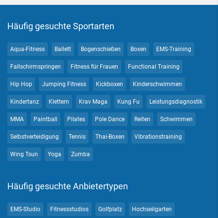
Häufig gesuchte Sportarten
Aqua-Fitness
Ballett
Bogenschießen
Boxen
EMS-Training
Fallschirmspringen
Fitness für Frauen
Functional Training
Hip Hop
Jumping Fitness
Kickboxen
Kinderschwimmen
Kindertanz
Klettern
Krav Maga
Kung Fu
Leistungsdiagnostik
MMA
Paintball
Pilates
Pole Dance
Reiten
Schwimmen
Selbstverteidigung
Tennis
Thai-Boxen
Vibrationstraining
Wing Tsun
Yoga
Zumba
Häufig gesuchte Anbietertypen
EMS-Studio
Fitnessstudios
Golfplatz
Hochseilgarten