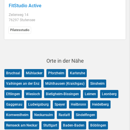
FitStudio Active
Zeilerweg 14
76297 Stutensee
Pilatesstudio
Orte in der Nähe
Bruchsal
Mühlacker
Pforzheim
Karlsruhe
Vaihingen an der Enz
Mühlhausen (Kraichgau)
Sinsheim
Ettlingen
Wiesloch
Bietigheim-Bissingen
Leimen
Leonberg
Gaggenau
Ludwigsburg
Speyer
Heilbronn
Heidelberg
Kornwestheim
Neckarsulm
Rastatt
Sindelfingen
Remseck am Neckar
Stuttgart
Baden-Baden
Böblingen