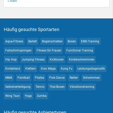
» mehr
Häufig gesuchte Sportarten
Aqua-Fitness
Ballett
Bogenschießen
Boxen
EMS-Training
Fallschirmspringen
Fitness für Frauen
Functional Training
Hip Hop
Jumping Fitness
Kickboxen
Kinderschwimmen
Kindertanz
Klettern
Krav Maga
Kung Fu
Leistungsdiagnostik
MMA
Paintball
Pilates
Pole Dance
Reiten
Schwimmen
Selbstverteidigung
Tennis
Thai-Boxen
Vibrationstraining
Wing Tsun
Yoga
Zumba
Häufig gesuchte Anbietertypen