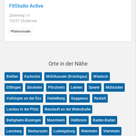
FitStudio Active
Zeilerweg 14
76297 Stutensee
Pilatesstudio
Orte in der Nähe
Bretten
Karlsruhe
Mühlhausen (Kraichgau)
Wiesloch
Ettlingen
Sinsheim
Pforzheim
Leimen
Speyer
Mühlacker
Vaihingen an der Enz
Heidelberg
Gaggenau
Rastatt
Landau in der Pfalz
Neustadt an der Weinstraße
Bietigheim-Bissingen
Mannheim
Heilbronn
Baden-Baden
Leonberg
Neckarsulm
Ludwigsburg
Weinheim
Viernheim