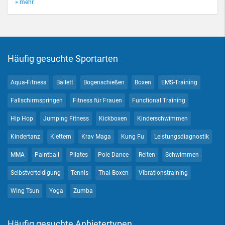
» mehr
Häufig gesuchte Sportarten
Aqua-Fitness
Ballett
Bogenschießen
Boxen
EMS-Training
Fallschirmspringen
Fitness für Frauen
Functional Training
Hip Hop
Jumping Fitness
Kickboxen
Kinderschwimmen
Kindertanz
Klettern
Krav Maga
Kung Fu
Leistungsdiagnostik
MMA
Paintball
Pilates
Pole Dance
Reiten
Schwimmen
Selbstverteidigung
Tennis
Thai-Boxen
Vibrationstraining
Wing Tsun
Yoga
Zumba
Häufig gesuchte Anbietertypen