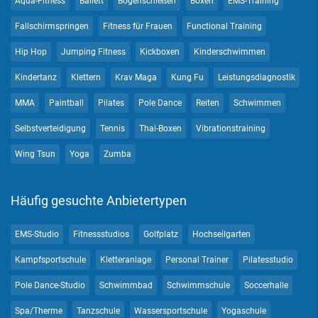
Aqua-Fitness
Ballett
Bogenschießen
Boxen
EMS-Training
Fallschirmspringen
Fitness für Frauen
Functional Training
Hip Hop
Jumping Fitness
Kickboxen
Kinderschwimmen
Kindertanz
Klettern
Krav Maga
Kung Fu
Leistungsdiagnostik
MMA
Paintball
Pilates
Pole Dance
Reiten
Schwimmen
Selbstverteidigung
Tennis
Thai-Boxen
Vibrationstraining
Wing Tsun
Yoga
Zumba
Häufig gesuchte Anbietertypen
EMS-Studio
Fitnessstudios
Golfplatz
Hochseilgarten
Kampfsportschule
Kletteranlage
Personal Trainer
Pilatesstudio
Pole Dance-Studio
Schwimmbad
Schwimmschule
Soccerhalle
Spa/Therme
Tanzschule
Wassersportschule
Yogaschule