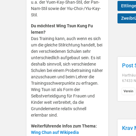
u.a. der Yuen-Kay-Shan-Stil, der Pan-
Ettling
Nam-Stil sowie der Yiu-Choi-/Yiu-Kay-
Stil.
Zweibr
Du möchtest Wing Tsun Kung Fu
lernen?
Das Training kann, auch wenn es sich
um die gleiche Stilrichtung handelt, bei
den verschiedenen Schulen sehr
unterschiedlich aufgebaut sein. Es ist
deshalb sinnvoll, sich verschiedene
Post 
Schulen bei einem Probetraining näher
Harthäu
anzuschauen und beim Lehrer die
67433 N
Trainingsschwerpunkte zu erfragen.
Wing Tsun ist als Form der
Verein
Selbstverteidigung für Frauen und
Kinder weit verbreitet, da die
Grundelemente relativ schnell
erlernbar sind.
Weiterführende Infos zum Thema:
Krav 
Wing Chun auf Wikipedia