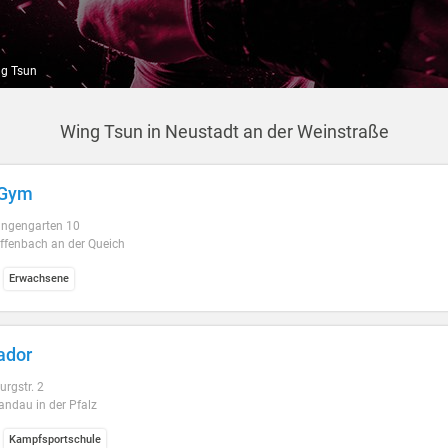
g Tsun
Wing Tsun in Neustadt an der Weinstraße
 Gym
angengarten 10
ffenbach an der Queich
Erwachsene
ador
rgstr. 2
ndau in der Pfalz
Kampfsportschule