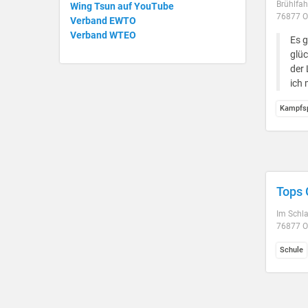
Brühlfah
Wing Tsun auf YouTube
76877 O
Verband EWTO
Verband WTEO
Es g
glüc
der 
ich 
Kampfsp
Tops
Im Schl
76877 O
Schule