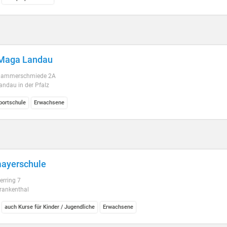
 Maga Landau
Hammerschmiede 2A
ndau in der Pfalz
ortschule
Erwachsene
ayerschule
rring 7
rankenthal
auch Kurse für Kinder / Jugendliche
Erwachsene