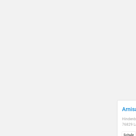
Arnis
Hindenbu
76829 La
Schule