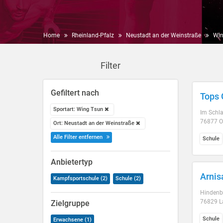
Home
Rheinland-Pfalz
Neustadt an der Weinstraße
Win
Filter
Gefiltert nach
Tops
Sportart: Wing Tsun
Im Schl
76877 O
Ort: Neustadt an der Weinstraße
Alle Filter entfernen
Schule
Anbietertyp
Arnis
Kampfsportschule (2)
Schule (2)
Hindenbu
76829 La
Zielgruppe
Schule
Erwachsene (1)