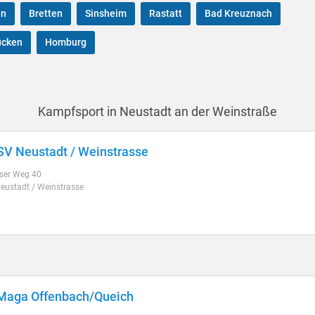
en
Bretten
Sinsheim
Rastatt
Bad Kreuznach
ücken
Homburg
Kampfsport in Neustadt an der Weinstraße
SV Neustadt / Weinstrasse
ser Weg 40
eustadt / Weinstrasse
Maga Offenbach/Queich