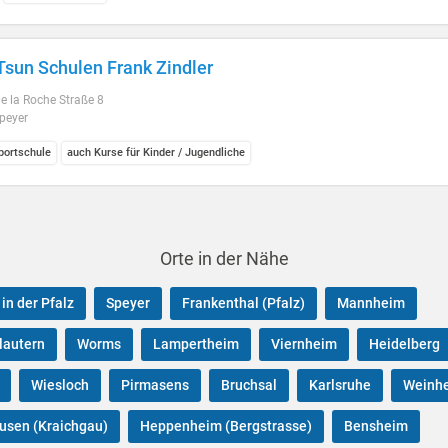
sun Schulen Frank Zindler
e la Roche Straße 8
peyer
ortschule
auch Kurse für Kinder / Jugendliche
Orte in der Nähe
in der Pfalz
Speyer
Frankenthal (Pfalz)
Mannheim
lautern
Worms
Lampertheim
Viernheim
Heidelberg
Wiesloch
Pirmasens
Bruchsal
Karlsruhe
Weinh
usen (Kraichgau)
Heppenheim (Bergstrasse)
Bensheim