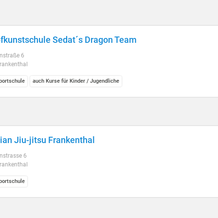
kunstschule Sedat´s Dragon Team
nstraße 6
rankenthal
ortschule
auch Kurse für Kinder / Jugendliche
lian Jiu-jitsu Frankenthal
nstrasse 6
rankenthal
ortschule