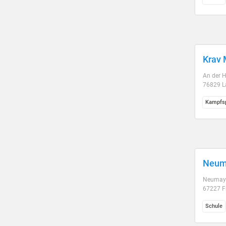
Krav
An der 
76829 La
Kampfsp
Neum
Neumaye
67227 F
Schule