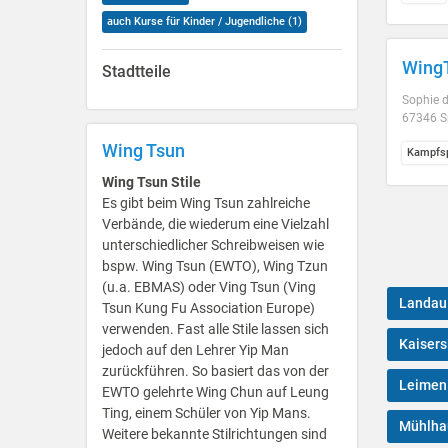
auch Kurse für Kinder / Jugendliche (1)
WingT
Stadtteile
Sophie d
67346 S
Wing Tsun
Kampfsp
Wing Tsun Stile
Es gibt beim Wing Tsun zahlreiche
Verbände, die wiederum eine Vielzahl
unterschiedlicher Schreibweisen wie
bspw. Wing Tsun (EWTO), Wing Tzun
(u.a. EBMAS) oder Ving Tsun (Ving
Landau 
Tsun Kung Fu Association Europe)
verwenden. Fast alle Stile lassen sich
Kaisers
jedoch auf den Lehrer Yip Man
zurückführen. So basiert das von der
Leimen
EWTO gelehrte Wing Chun auf Leung
Ting, einem Schüler von Yip Mans.
Mühlha
Weitere bekannte Stilrichtungen sind