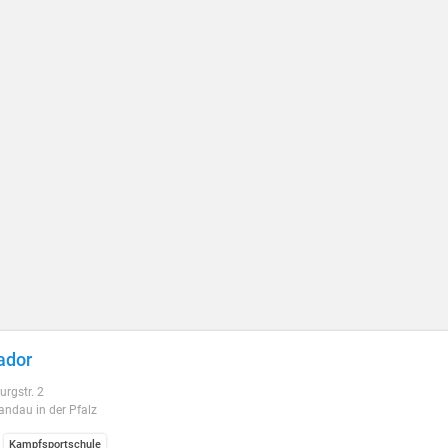
ador
rgstr. 2
ndau in der Pfalz
Kampfsportschule