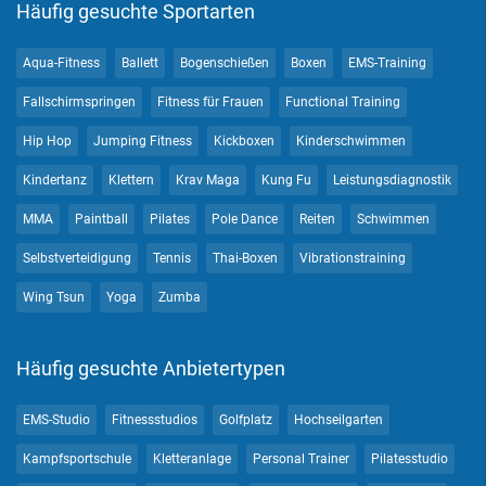
Häufig gesuchte Sportarten
Aqua-Fitness
Ballett
Bogenschießen
Boxen
EMS-Training
Fallschirmspringen
Fitness für Frauen
Functional Training
Hip Hop
Jumping Fitness
Kickboxen
Kinderschwimmen
Kindertanz
Klettern
Krav Maga
Kung Fu
Leistungsdiagnostik
MMA
Paintball
Pilates
Pole Dance
Reiten
Schwimmen
Selbstverteidigung
Tennis
Thai-Boxen
Vibrationstraining
Wing Tsun
Yoga
Zumba
Häufig gesuchte Anbietertypen
EMS-Studio
Fitnessstudios
Golfplatz
Hochseilgarten
Kampfsportschule
Kletteranlage
Personal Trainer
Pilatesstudio