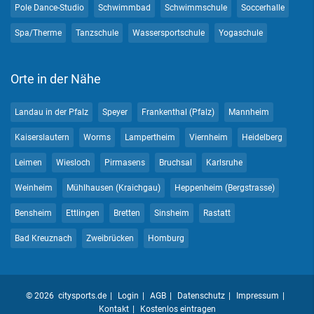
Pole Dance-Studio
Schwimmbad
Schwimmschule
Soccerhalle
Spa/Therme
Tanzschule
Wassersportschule
Yogaschule
Orte in der Nähe
Landau in der Pfalz
Speyer
Frankenthal (Pfalz)
Mannheim
Kaiserslautern
Worms
Lampertheim
Viernheim
Heidelberg
Leimen
Wiesloch
Pirmasens
Bruchsal
Karlsruhe
Weinheim
Mühlhausen (Kraichgau)
Heppenheim (Bergstrasse)
Bensheim
Ettlingen
Bretten
Sinsheim
Rastatt
Bad Kreuznach
Zweibrücken
Homburg
© 2026 citysports.de
Login
AGB
Datenschutz
Impressum
Kontakt
Kostenlos eintragen