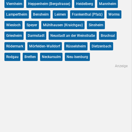
Viernheim
Heppenheim (Bergstrasse)
Heidelberg
Mannheim
Lampertheim
Bensheim
Leimen
Frankenthal (Pfalz)
Worms
Wiesloch
Speyer
Mühlhausen (Kraichgau)
Sinsheim
Griesheim
Darmstadt
Neustadt an der Weinstraße
Bruchsal
Rödermark
Mörfelden-Walldorf
Rüsselsheim
Dietzenbach
Rodgau
Bretten
Neckarsulm
Neu-Isenburg
Anzeige