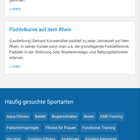
gefördert.
» mehr
Paddelkurse auf dem Rhein
(Laufenburg) Gerhard Kunsemüller paddelt zu jeder Jahreszeit auf dem
Rhein. In seinen Kursen kann man u.a. die grundlegende Paddeltechnik,
Paddeln in der Strömung oder Wiedereinstiegs- und Rettungstechniken
erlernen.
» mehr
Häufig gesuchte Sportarten
Aqua-Fitness
Ballett
Bogenschießen
Boxen
EMS-Training
Fallschirmspringen
Fitness für Frauen
Functional Training
Hip Hop
Jumping Fitness
Kickboxen
Kinderschwimmen