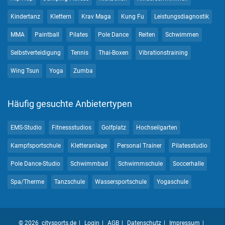
Kindertanz
Klettern
Krav Maga
Kung Fu
Leistungsdiagnostik
MMA
Paintball
Pilates
Pole Dance
Reiten
Schwimmen
Selbstverteidigung
Tennis
Thai-Boxen
Vibrationstraining
Wing Tsun
Yoga
Zumba
Häufig gesuchte Anbietertypen
EMS-Studio
Fitnessstudios
Golfplatz
Hochseilgarten
Kampfsportschule
Kletteranlage
Personal Trainer
Pilatesstudio
Pole Dance-Studio
Schwimmbad
Schwimmschule
Soccerhalle
Spa/Therme
Tanzschule
Wassersportschule
Yogaschule
© 2026 citysports.de
Login
AGB
Datenschutz
Impressum