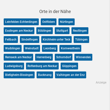
Orte in der Nähe
Leinfelden-Echterdingen
Ostfildern
Nürtingen
Esslingen am Neckar
Böblingen
Stuttgart
Reutlingen
Fellbach
Sindelfingen
Kirchheim unter Teck
Tübingen
Waiblingen
Weinstadt
Leonberg
Kornwestheim
Remseck am Neckar
Herrenberg
Schorndorf
Winnenden
Ludwigsburg
Rottenburg am Neckar
Göppingen
Bietigheim-Bissingen
Backnang
Vaihingen an der Enz
Anzeige