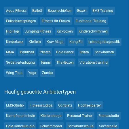
Aqua-Fitness
Ballett
Bogenschießen
Boxen
EMS-Training
Fallschirmspringen
Fitness für Frauen
Functional Training
Hip Hop
Jumping Fitness
Kickboxen
Kinderschwimmen
Kindertanz
Klettern
Krav Maga
Kung Fu
Leistungsdiagnostik
MMA
Paintball
Pilates
Pole Dance
Reiten
Schwimmen
Selbstverteidigung
Tennis
Thai-Boxen
Vibrationstraining
Wing Tsun
Yoga
Zumba
Häufig gesuchte Anbietertypen
EMS-Studio
Fitnessstudios
Golfplatz
Hochseilgarten
Kampfsportschule
Kletteranlage
Personal Trainer
Pilatesstudio
Pole Dance-Studio
Schwimmbad
Schwimmschule
Soccerhalle