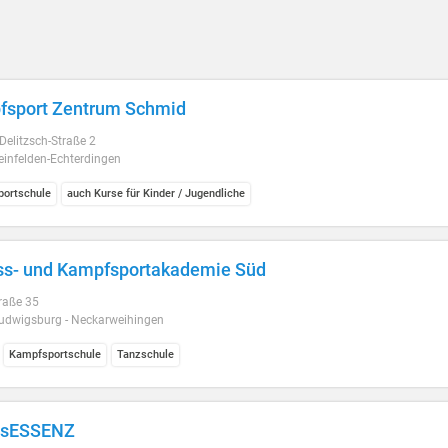
fsport Zentrum Schmid
Delitzsch-Straße 2
einfelden-Echterdingen
ortschule
auch Kurse für Kinder / Jugendliche
ss- und Kampfsportakademie Süd
raße 35
udwigsburg - Neckarweihingen
Kampfsportschule
Tanzschule
lsESSENZ