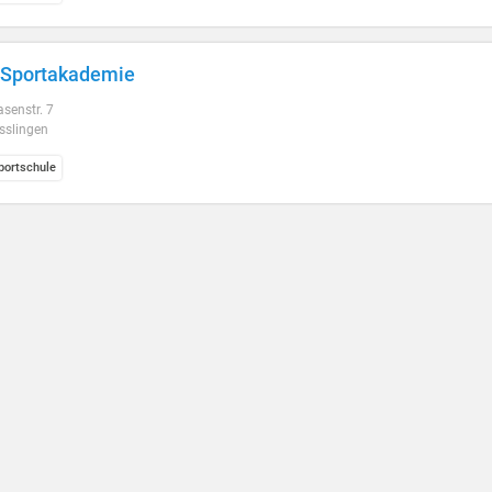
 Sportakademie
senstr. 7
sslingen
ortschule