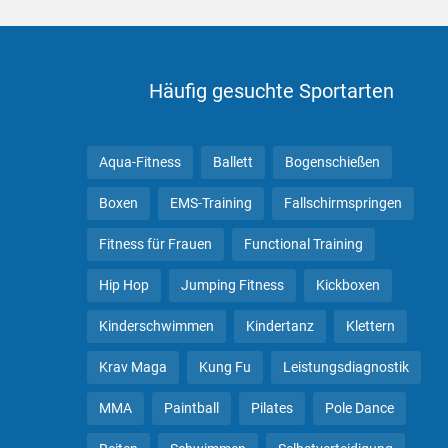
Häufig gesuchte Sportarten
Aqua-Fitness
Ballett
Bogenschießen
Boxen
EMS-Training
Fallschirmspringen
Fitness für Frauen
Functional Training
Hip Hop
Jumping Fitness
Kickboxen
Kinderschwimmen
Kindertanz
Klettern
Krav Maga
Kung Fu
Leistungsdiagnostik
MMA
Paintball
Pilates
Pole Dance