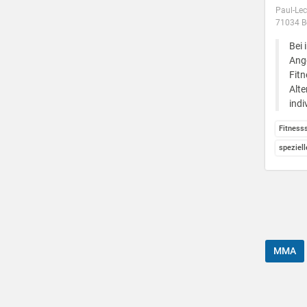
Paul-Lec
71034 Bö
Bei 
Ange
Fitn
Alte
indi
Fitness
speziel
MMA