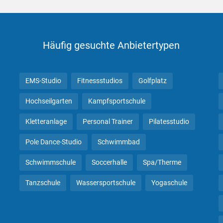
Häufig gesuchte Anbietertypen
EMS-Studio
Fitnessstudios
Golfplatz
Hochseilgarten
Kampfsportschule
Kletteranlage
Personal Trainer
Pilatesstudio
Pole Dance-Studio
Schwimmbad
Schwimmschule
Soccerhalle
Spa/Therme
Tanzschule
Wassersportschule
Yogaschule