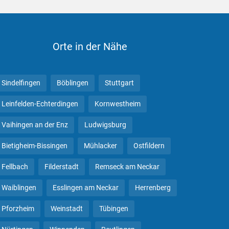
Orte in der Nähe
Sindelfingen
Böblingen
Stuttgart
Leinfelden-Echterdingen
Kornwestheim
Vaihingen an der Enz
Ludwigsburg
Bietigheim-Bissingen
Mühlacker
Ostfildern
Fellbach
Filderstadt
Remseck am Neckar
Waiblingen
Esslingen am Neckar
Herrenberg
Pforzheim
Weinstadt
Tübingen