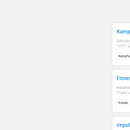
Kamp
Schulze-
70771 L
Kampfsp
Fitne
Hauptst
71642 L
Schule
impu