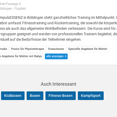
hler-Passage 5
blingen - Flugfeld
impulsESSENZ in Böblingen steht ganzheitliches Training im Mittelpunkt.
bot umfasst Fitnesstraining und Rückentraining, die sowohl die körperli
ess als auch das allgemeine Wohlbefinden verbessern. Die Kurse sind für 
rsgruppen geeignet und werden von professionellen Trainern begleitet, di
viduell auf die Bedürfnisse der Teilnehmer eingehen.
studio
Praxis für Physiotherapie
Erwachsene
Spezielle Angebote für Mütter
le Angebote für Mütter mit Babys
alle anzeigen
Auch Interessant
Kickboxen
Boxen
Fitness-Boxen
Kampfsport