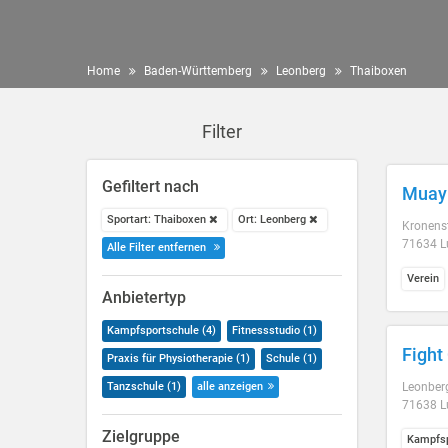
Home
Baden-Württemberg
Leonberg
Thaiboxen
Filter
Gefiltert nach
Muay 
Sportart: Thaiboxen
Ort: Leonberg
Kronenst
71634 L
Alle Filter entfernen
Verein
Anbietertyp
Kampfsportschule (4)
Fitnessstudio (1)
Fight
Praxis für Physiotherapie (1)
Schule (1)
Tanzschule (1)
alle anzeigen
Leonberg
71638 L
Zielgruppe
Kampfsp