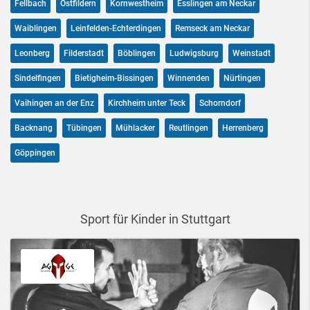
Fellbach
Ostfildern
Kornwestheim
Esslingen am Neckar
Waiblingen
Leinfelden-Echterdingen
Remseck am Neckar
Leonberg
Filderstadt
Böblingen
Ludwigsburg
Weinstadt
Sindelfingen
Bietigheim-Bissingen
Winnenden
Nürtingen
Vaihingen an der Enz
Kirchheim unter Teck
Schorndorf
Backnang
Tübingen
Mühlacker
Reutlingen
Herrenberg
Göppingen
Sport für Kinder in Stuttgart