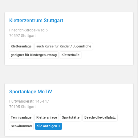
Kletterzentrum Stuttgart
Friedrich-Strobel-Weg 5
70597 Stuttgart
Kletteranlage
auch Kurse für Kinder / Jugendliche
geeignet für Kindergeburtstag
Kletterhalle
Sportanlage MoTiV
Furtwänglerstr. 145-147
70195 Stuttgart
Tennisanlage
Kletteranlage
Sportstätte
Beachvolleyballplatz
Schwimmbad
alle anzeigen