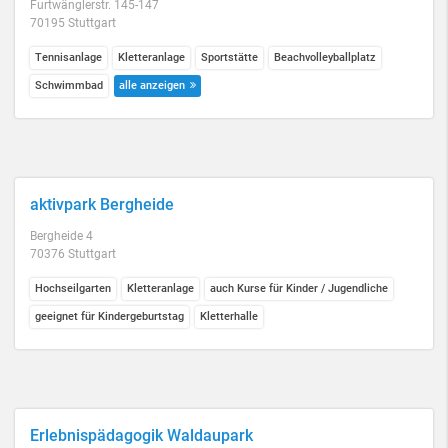
Furtwänglerstr. 145-147
70195 Stuttgart
Tennisanlage
Kletteranlage
Sportstätte
Beachvolleyballplatz
Schwimmbad
alle anzeigen
aktivpark Bergheide
Bergheide 4
70376 Stuttgart
Hochseilgarten
Kletteranlage
auch Kurse für Kinder / Jugendliche
geeignet für Kindergeburtstag
Kletterhalle
Erlebnispädagogik Waldaupark