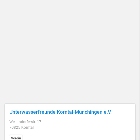
Unterwasserfreunde Korntal-Münchingen e.V.
Weilimdorferstr. 17
70825 Korntal
Verein