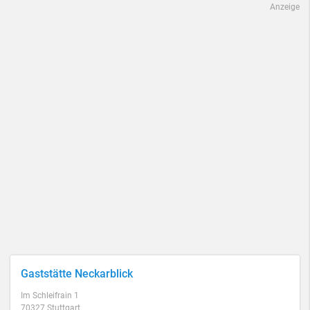
Anzeige
Gaststätte Neckarblick
Im Schleifrain 1
70327 Stuttgart