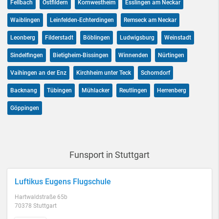
Fellbach
Ostfildern
Kornwestheim
Esslingen am Neckar
Waiblingen
Leinfelden-Echterdingen
Remseck am Neckar
Leonberg
Filderstadt
Böblingen
Ludwigsburg
Weinstadt
Sindelfingen
Bietigheim-Bissingen
Winnenden
Nürtingen
Vaihingen an der Enz
Kirchheim unter Teck
Schorndorf
Backnang
Tübingen
Mühlacker
Reutlingen
Herrenberg
Göppingen
Funsport in Stuttgart
Luftikus Eugens Flugschule
Hartwaldstraße 65b
70378 Stuttgart