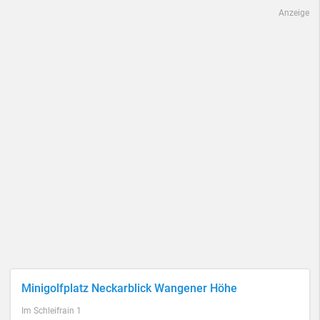
Anzeige
Minigolfplatz Neckarblick Wangener Höhe
Im Schleifrain 1