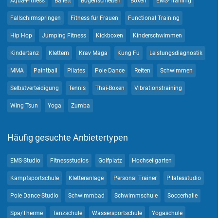
Aqua-Fitness
Ballett
Bogenschießen
Boxen
EMS-Training
Fallschirmspringen
Fitness für Frauen
Functional Training
Hip Hop
Jumping Fitness
Kickboxen
Kinderschwimmen
Kindertanz
Klettern
Krav Maga
Kung Fu
Leistungsdiagnostik
MMA
Paintball
Pilates
Pole Dance
Reiten
Schwimmen
Selbstverteidigung
Tennis
Thai-Boxen
Vibrationstraining
Wing Tsun
Yoga
Zumba
Häufig gesuchte Anbietertypen
EMS-Studio
Fitnessstudios
Golfplatz
Hochseilgarten
Kampfsportschule
Kletteranlage
Personal Trainer
Pilatesstudio
Pole Dance-Studio
Schwimmbad
Schwimmschule
Soccerhalle
Spa/Therme
Tanzschule
Wassersportschule
Yogaschule