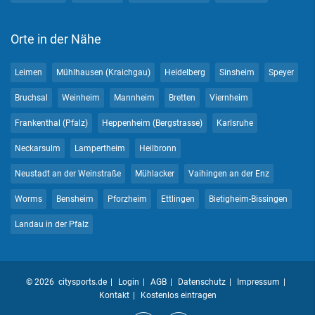
Orte in der Nähe
Leimen
Mühlhausen (Kraichgau)
Heidelberg
Sinsheim
Speyer
Bruchsal
Weinheim
Mannheim
Bretten
Viernheim
Frankenthal (Pfalz)
Heppenheim (Bergstrasse)
Karlsruhe
Neckarsulm
Lampertheim
Heilbronn
Neustadt an der Weinstraße
Mühlacker
Vaihingen an der Enz
Worms
Bensheim
Pforzheim
Ettlingen
Bietigheim-Bissingen
Landau in der Pfalz
© 2026 citysports.de
Login
AGB
Datenschutz
Impressum
Kontakt
Kostenlos eintragen