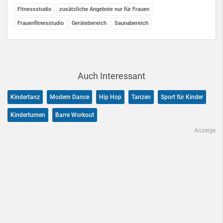
Fitnessstudio
zusätzliche Angebote nur für Frauen
Frauenfitnesstudio
Gerätebereich
Saunabereich
Auch Interessant
Kindertanz
Modern Dance
Hip Hop
Tanzen
Sport für Kinder
Kinderturnen
Barre Workout
Anzeige