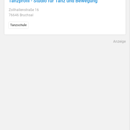
Tanzprofil - Studio für Tanz und Bewegung
Zollhallenstraße 16
76646 Bruchsal
Tanzschule
Anzeige