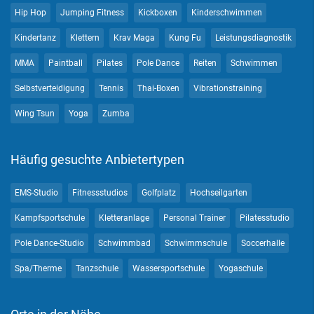
Hip Hop
Jumping Fitness
Kickboxen
Kinderschwimmen
Kindertanz
Klettern
Krav Maga
Kung Fu
Leistungsdiagnostik
MMA
Paintball
Pilates
Pole Dance
Reiten
Schwimmen
Selbstverteidigung
Tennis
Thai-Boxen
Vibrationstraining
Wing Tsun
Yoga
Zumba
Häufig gesuchte Anbietertypen
EMS-Studio
Fitnessstudios
Golfplatz
Hochseilgarten
Kampfsportschule
Kletteranlage
Personal Trainer
Pilatesstudio
Pole Dance-Studio
Schwimmbad
Schwimmschule
Soccerhalle
Spa/Therme
Tanzschule
Wassersportschule
Yogaschule