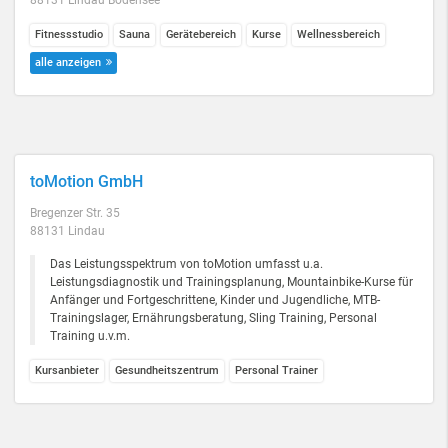
88131 Lindau Bodensee
Fitnessstudio
Sauna
Gerätebereich
Kurse
Wellnessbereich
alle anzeigen
toMotion GmbH
Bregenzer Str. 35
88131 Lindau
Das Leistungsspektrum von toMotion umfasst u.a.
Leistungsdiagnostik und Trainingsplanung, Mountainbike-Kurse für
Anfänger und Fortgeschrittene, Kinder und Jugendliche, MTB-
Trainingslager, Ernährungsberatung, Sling Training, Personal
Training u.v.m.
Kursanbieter
Gesundheitszentrum
Personal Trainer