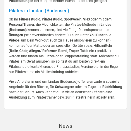
Pilatesübungen
bei entsprechender Intensität bestens geeignet.
Pilates in Lindau (Bodensee)
Ob im
Fitnessstudio
,
Pilatesstudio
,
Sportverein
,
VHS
oder mit dem
Personal Trainer
: die Möglichkeiten, die Pilates-Methode in
Lindau
(Bodensee)
kennen zu lernen, sind vielfältig. Die entsprechenden
Übungen
(selbstverständlich findest Du auch unter
YouTube
tolle
Videos
, um Dein Workout auch zu Hause absolvieren zu können)
können auf der Matte oder an speziellen Geräten bzw. Hilfsmitteln
(
Rolle
,
Chair
,
Allegro
/
Reformer
,
Barrel
,
Trapez Table
etc.) praktiziert
werden und finden als Einzel- oder Gruppentraining statt. Möchtest du
Pilates am Gerät ausüben, so solltest du am besten direkt ein
Pilatesstudio kontaktieren, da Fitnessstudios, Vereine o.ä. in der Regel
nur Pilateskurse als Mattentraining anbieten.
Viele Anbieter in und um Lindau (Bodensee) offerieren zudem spezielle
Angebote für den Rücken, für
Schwangere
oder im Zuge der
Rückbildung
nach der Geburt. Auch kannst du in vielen deutschen Städten eine
Ausbildung
zum Pilatestrainer bzw. zur Pilatestrainerin absolvieren.
News