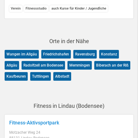
Verein
Fitnessstudio
auch Kurse für Kinder / Jugendliche
Orte in der Nähe
Wangen im Allgäu
Friedrichshafen
Ravensburg
Konstanz
Allgäu
Radolfzell am Bodensee
Memmingen
Biberach an der Riß
Kaufbeuren
Tuttlingen
Albstadt
Fitness in Lindau (Bodensee)
Fitness-Aktivsportpark
Motzacher Weg 24