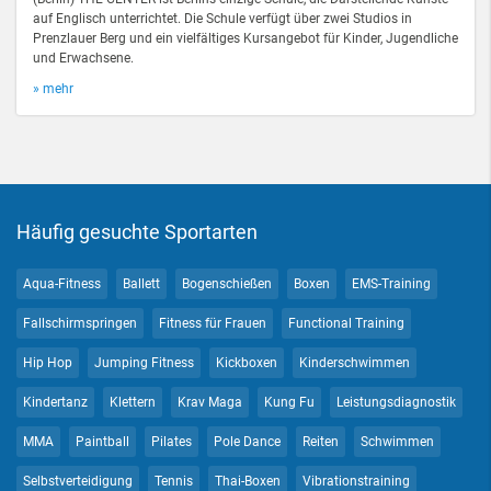
auf Englisch unterrichtet. Die Schule verfügt über zwei Studios in
Prenzlauer Berg und ein vielfältiges Kursangebot für Kinder, Jugendliche
und Erwachsene.
» mehr
Häufig gesuchte Sportarten
Aqua-Fitness
Ballett
Bogenschießen
Boxen
EMS-Training
Fallschirmspringen
Fitness für Frauen
Functional Training
Hip Hop
Jumping Fitness
Kickboxen
Kinderschwimmen
Kindertanz
Klettern
Krav Maga
Kung Fu
Leistungsdiagnostik
MMA
Paintball
Pilates
Pole Dance
Reiten
Schwimmen
Selbstverteidigung
Tennis
Thai-Boxen
Vibrationstraining