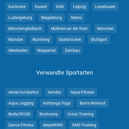
Karlsruhe
Kassel
Köln
Leipzig
Leverkusen
Ludwigsburg
Magdeburg
Mainz
Mönchengladbach
Mülheim an der Ruhr
München
Münster
Nürnberg
Saarbrücken
Stuttgart
Wiesbaden
Wuppertal
Zwickau
Verwandte Sportarten
Aerial Acrobatics
Aerobic
Aqua-Fitness
Aqua-Jogging
Ashtanga Yoga
Barre Workout
BodyCROSS
Bootcamp
Cross-Training
Dance-Fitness
deepWORK
EMS-Training