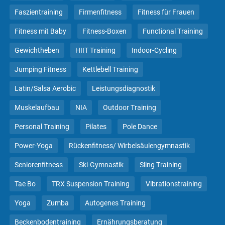
Faszientraining
Firmenfitness
Fitness für Frauen
Fitness mit Baby
Fitness-Boxen
Functional Training
Gewichtheben
HIIT Training
Indoor-Cycling
Jumping Fitness
Kettlebell Training
Latin/Salsa Aerobic
Leistungsdiagnostik
Muskelaufbau
NIA
Outdoor Training
Personal Training
Pilates
Pole Dance
Power-Yoga
Rückenfitness/ Wirbelsäulengymnastik
Seniorenfitness
Ski-Gymnastik
Sling Training
Tae Bo
TRX Suspension Training
Vibrationstraining
Yoga
Zumba
Autogenes Training
Beckenbodentraining
Ernährungsberatung