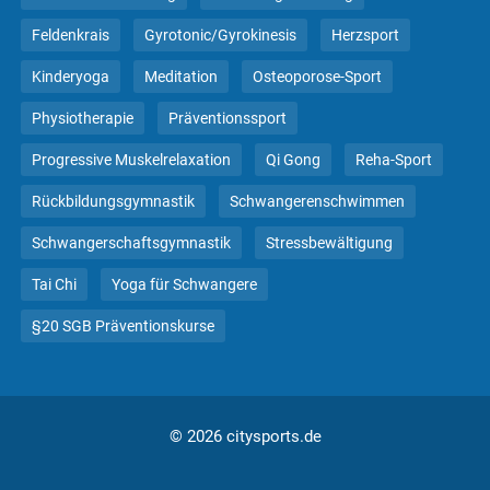
Feldenkrais
Gyrotonic/Gyrokinesis
Herzsport
Kinderyoga
Meditation
Osteoporose-Sport
Physiotherapie
Präventionssport
Progressive Muskelrelaxation
Qi Gong
Reha-Sport
Rückbildungsgymnastik
Schwangerenschwimmen
Schwangerschaftsgymnastik
Stressbewältigung
Tai Chi
Yoga für Schwangere
§20 SGB Präventionskurse
© 2026 citysports.de