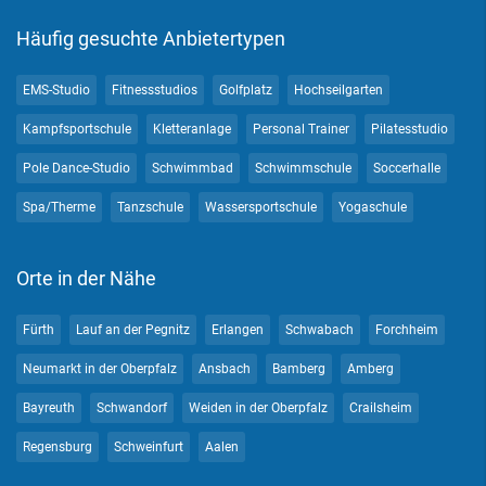
Häufig gesuchte Anbietertypen
EMS-Studio
Fitnessstudios
Golfplatz
Hochseilgarten
Kampfsportschule
Kletteranlage
Personal Trainer
Pilatesstudio
Pole Dance-Studio
Schwimmbad
Schwimmschule
Soccerhalle
Spa/Therme
Tanzschule
Wassersportschule
Yogaschule
Orte in der Nähe
Fürth
Lauf an der Pegnitz
Erlangen
Schwabach
Forchheim
Neumarkt in der Oberpfalz
Ansbach
Bamberg
Amberg
Bayreuth
Schwandorf
Weiden in der Oberpfalz
Crailsheim
Regensburg
Schweinfurt
Aalen