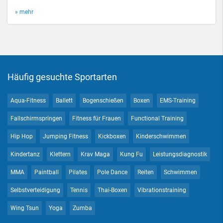
» mehr
Häufig gesuchte Sportarten
Aqua-Fitness
Ballett
Bogenschießen
Boxen
EMS-Training
Fallschirmspringen
Fitness für Frauen
Functional Training
Hip Hop
Jumping Fitness
Kickboxen
Kinderschwimmen
Kindertanz
Klettern
Krav Maga
Kung Fu
Leistungsdiagnostik
MMA
Paintball
Pilates
Pole Dance
Reiten
Schwimmen
Selbstverteidigung
Tennis
Thai-Boxen
Vibrationstraining
Wing Tsun
Yoga
Zumba