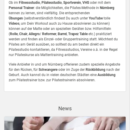
Ob im
Fitnessstudio
,
Pilatesstudio
,
Sportverein
,
VHS
oder mit dem
Personal Trainer
: die Möglichkeiten, die Pilates-Methode in
Nürnberg
kennen zu lernen, sind vielfältig. Die entsprechenden
Übungen
(selbstverständlich findest Du auch unter
YouTube
tolle
Videos
, um Dein Workout auch zu Hause absolvieren zu können)
können auf der Matte oder an speziellen Geräten bzw. Hilfsmitteln
(
Rolle
,
Chair
,
Allegro
/
Reformer
,
Barrel
,
Trapez Table
etc.) praktiziert
werden und finden als Einzel- oder Gruppentraining statt. Möchtest du
Pilates am Gerät ausüben, so solltest du am besten direkt ein
Pilatesstudio kontaktieren, da Fitnessstudios, Vereine o.ä. in der Regel
nur Pilateskurse als Mattentraining anbieten.
Viele Anbieter in und um Nürnberg offerieren zudem spezielle Angebote
für den Rücken, für
Schwangere
oder im Zuge der
Rückbildung
nach der
Geburt. Auch kannst du in vielen deutschen Städten eine
Ausbildung
zum Pilatestrainer bzw. zur Pilatestrainerin absolvieren.
News