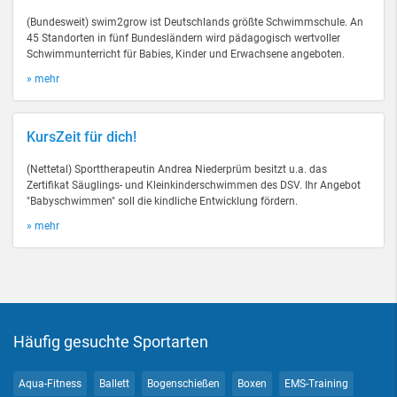
(Bundesweit) swim2grow ist Deutschlands größte Schwimmschule. An
45 Standorten in fünf Bundesländern wird pädagogisch wertvoller
Schwimmunterricht für Babies, Kinder und Erwachsene angeboten.
» mehr
KursZeit für dich!
(Nettetal) Sporttherapeutin Andrea Niederprüm besitzt u.a. das
Zertifikat Säuglings- und Kleinkinderschwimmen des DSV. Ihr Angebot
"Babyschwimmen" soll die kindliche Entwicklung fördern.
» mehr
Häufig gesuchte Sportarten
Aqua-Fitness
Ballett
Bogenschießen
Boxen
EMS-Training