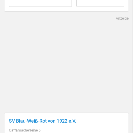
Anzeige
SV Blau-Weiß-Rot von 1922 e.V.
Caffamacherreihe 5