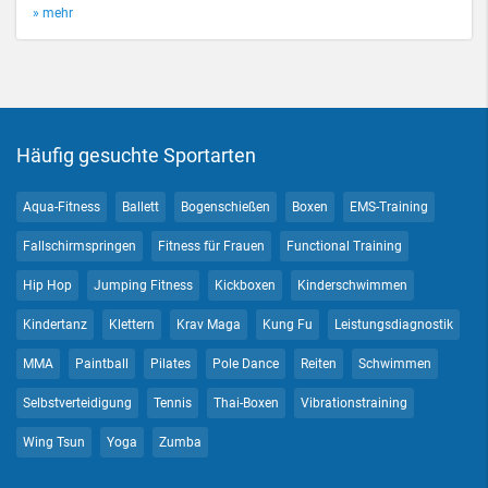
» mehr
Häufig gesuchte Sportarten
Aqua-Fitness
Ballett
Bogenschießen
Boxen
EMS-Training
Fallschirmspringen
Fitness für Frauen
Functional Training
Hip Hop
Jumping Fitness
Kickboxen
Kinderschwimmen
Kindertanz
Klettern
Krav Maga
Kung Fu
Leistungsdiagnostik
MMA
Paintball
Pilates
Pole Dance
Reiten
Schwimmen
Selbstverteidigung
Tennis
Thai-Boxen
Vibrationstraining
Wing Tsun
Yoga
Zumba