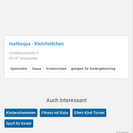
mattiaqua - Kleinfeldchen
Hollerbornstraße 9
65197 Wiesbaden
Sportstätte
Sauna
Schwimmbad
geeignet für Kindergeburtstag
Auch Interessant
Kinderschwimmen
Fitness mit Baby
Eltern-Kind-Turnen
Sport für Kinder
Anzeige