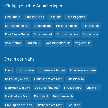
Häufig gesuchte Anbietertypen
EMS-Studio
Fitnessstudios
Golfplatz
Hochseilgarten
Kampfsportschule
Kletteranlage
Personal Trainer
Pilatesstudio
Pole Dance-Studio
Schwimmbad
Schwimmschule
Soccerhalle
Spa/Therme
Tanzschule
Wassersportschule
Yogaschule
Orte in der Nähe
Mainz
Taunusstein
Hofheim am Taunus
Ingelheim am Rhein
Kelkheim (Taunus)
Hattersheim am Main
Rüsselsheim
Mörfelden-Walldorf
Oberursel (Taunus)
Neu-Isenburg
Griesheim
Frankfurt am Main
Darmstadt
Bad Kreuznach
Limburg an der Lahn
Offenbach am Main
Bad Vilbel