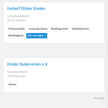
freizeiTCEnter Emden
Langobardenstr. 6
26723 Emden
Fitnessstudio
Lasertag-Arena
Bowlingcenter
Gerätebereich
Bowlingbahn
alle anzeigen
Emder Ruderverein e.V.
Kesselschleuse
26725 Emden
Verein
Anzeige