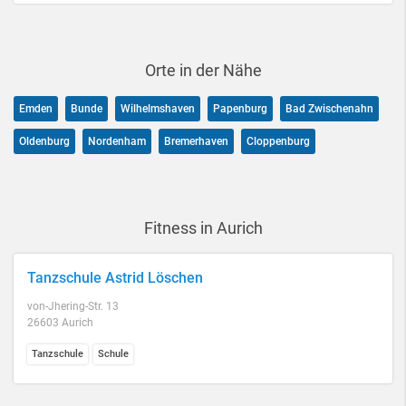
Orte in der Nähe
Emden
Bunde
Wilhelmshaven
Papenburg
Bad Zwischenahn
Oldenburg
Nordenham
Bremerhaven
Cloppenburg
Fitness in Aurich
Tanzschule Astrid Löschen
von-Jhering-Str. 13
26603 Aurich
Tanzschule
Schule