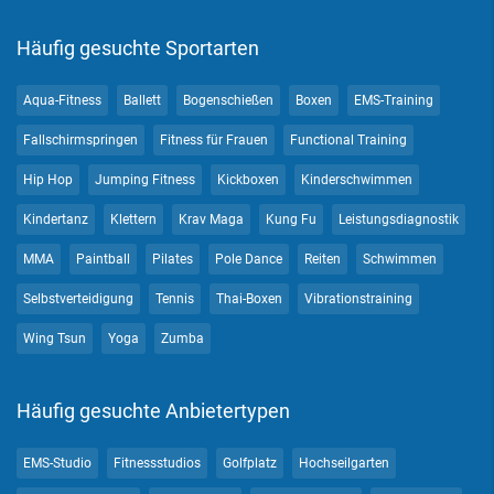
Häufig gesuchte Sportarten
Aqua-Fitness
Ballett
Bogenschießen
Boxen
EMS-Training
Fallschirmspringen
Fitness für Frauen
Functional Training
Hip Hop
Jumping Fitness
Kickboxen
Kinderschwimmen
Kindertanz
Klettern
Krav Maga
Kung Fu
Leistungsdiagnostik
MMA
Paintball
Pilates
Pole Dance
Reiten
Schwimmen
Selbstverteidigung
Tennis
Thai-Boxen
Vibrationstraining
Wing Tsun
Yoga
Zumba
Häufig gesuchte Anbietertypen
EMS-Studio
Fitnessstudios
Golfplatz
Hochseilgarten