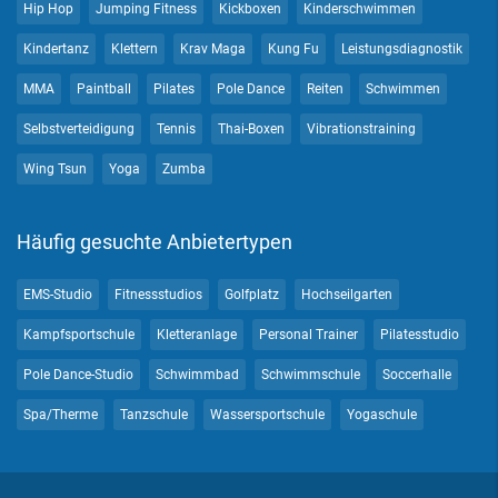
Hip Hop
Jumping Fitness
Kickboxen
Kinderschwimmen
Kindertanz
Klettern
Krav Maga
Kung Fu
Leistungsdiagnostik
MMA
Paintball
Pilates
Pole Dance
Reiten
Schwimmen
Selbstverteidigung
Tennis
Thai-Boxen
Vibrationstraining
Wing Tsun
Yoga
Zumba
Häufig gesuchte Anbietertypen
EMS-Studio
Fitnessstudios
Golfplatz
Hochseilgarten
Kampfsportschule
Kletteranlage
Personal Trainer
Pilatesstudio
Pole Dance-Studio
Schwimmbad
Schwimmschule
Soccerhalle
Spa/Therme
Tanzschule
Wassersportschule
Yogaschule