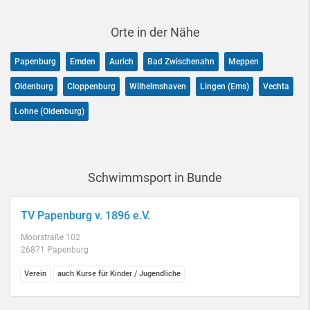
Orte in der Nähe
Papenburg
Emden
Aurich
Bad Zwischenahn
Meppen
Oldenburg
Cloppenburg
Wilhelmshaven
Lingen (Ems)
Vechta
Lohne (Oldenburg)
Schwimmsport in Bunde
TV Papenburg v. 1896 e.V.
Moorstraße 102
26871 Papenburg
Verein
auch Kurse für Kinder / Jugendliche