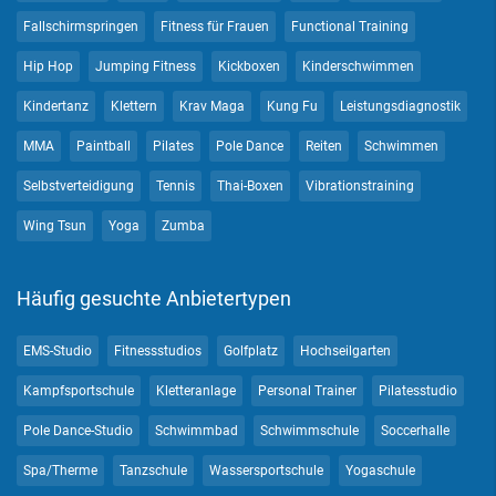
Fallschirmspringen
Fitness für Frauen
Functional Training
Hip Hop
Jumping Fitness
Kickboxen
Kinderschwimmen
Kindertanz
Klettern
Krav Maga
Kung Fu
Leistungsdiagnostik
MMA
Paintball
Pilates
Pole Dance
Reiten
Schwimmen
Selbstverteidigung
Tennis
Thai-Boxen
Vibrationstraining
Wing Tsun
Yoga
Zumba
Häufig gesuchte Anbietertypen
EMS-Studio
Fitnessstudios
Golfplatz
Hochseilgarten
Kampfsportschule
Kletteranlage
Personal Trainer
Pilatesstudio
Pole Dance-Studio
Schwimmbad
Schwimmschule
Soccerhalle
Spa/Therme
Tanzschule
Wassersportschule
Yogaschule