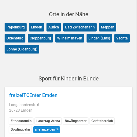
Orte in der Nähe
Papenburg
Emden
Aurich
Bad Zwischenahn
Meppen
Oldenburg
Cloppenburg
Wilhelmshaven
Lingen (Ems)
Vechta
Lohne (Oldenburg)
Sport für Kinder in Bunde
freizeiTCEnter Emden
Langobardenstr. 6
26723 Emden
Fitnessstudio
Lasertag-Arena
Bowlingcenter
Gerätebereich
Bowlingbahn
alle anzeigen