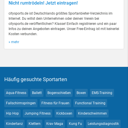
Nicht rumtrödeln! Jetzt eintragen!
citysports.de ist Deutschlands größtes Sportanbieter-Verzeichnis im
Internet. Du willst dein Unternehmen oder deinen Verein bei
citysports.de veröffentlichen? Klasse! Einfach registrieren und ein paar
Infos zu deinen Angeboten eintragen. Unser Free-Eintrag ist mit keinerlei
Kosten verbunden.
» mehr
Häufig gesuchte Sportarten
Aqua-Fitness
Ballett
Bogenschießen
Boxen
EMS-Training
Fallschirmspringen
Fitness für Frauen
Functional Training
Hip Hop
Jumping Fitness
Kickboxen
Kinderschwimmen
Kindertanz
Klettern
Krav Maga
Kung Fu
Leistungsdiagnostik