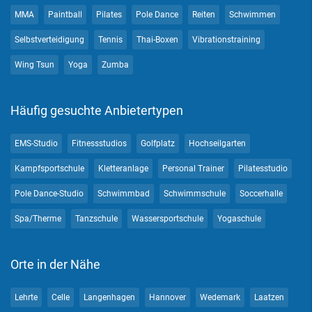
MMA
Paintball
Pilates
Pole Dance
Reiten
Schwimmen
Selbstverteidigung
Tennis
Thai-Boxen
Vibrationstraining
Wing Tsun
Yoga
Zumba
Häufig gesuchte Anbietertypen
EMS-Studio
Fitnessstudios
Golfplatz
Hochseilgarten
Kampfsportschule
Kletteranlage
Personal Trainer
Pilatesstudio
Pole Dance-Studio
Schwimmbad
Schwimmschule
Soccerhalle
Spa/Therme
Tanzschule
Wassersportschule
Yogaschule
Orte in der Nähe
Lehrte
Celle
Langenhagen
Hannover
Wedemark
Laatzen