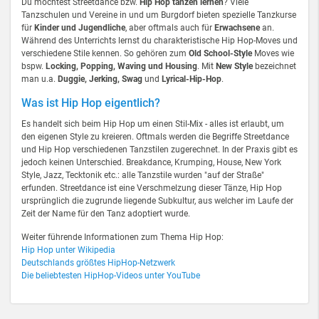
Du möchtest Streetdance bzw.
Hip Hop tanzen lernen
? Viele
Tanzschulen und Vereine in und um Burgdorf bieten spezielle Tanzkurse
für
Kinder und Jugendliche
, aber oftmals auch für
Erwachsene
an.
Während des Unterrichts lernst du charakteristische Hip Hop-Moves und
verschiedene Stile kennen. So gehören zum
Old School-Style
Moves wie
bspw.
Locking, Popping, Waving und Housing
. Mit
New Style
bezeichnet
man u.a.
Duggie, Jerking, Swag
und
Lyrical-Hip-Hop
.
Was ist Hip Hop eigentlich?
Es handelt sich beim Hip Hop um einen Stil-Mix - alles ist erlaubt, um
den eigenen Style zu kreieren. Oftmals werden die Begriffe Streetdance
und Hip Hop verschiedenen Tanzstilen zugerechnet. In der Praxis gibt es
jedoch keinen Unterschied. Breakdance, Krumping, House, New York
Style, Jazz, Tecktonik etc.: alle Tanzstile wurden "auf der Straße"
erfunden. Streetdance ist eine Verschmelzung dieser Tänze, Hip Hop
ursprünglich die zugrunde liegende Subkultur, aus welcher im Laufe der
Zeit der Name für den Tanz adoptiert wurde.
Weiter führende Informationen zum Thema Hip Hop:
Hip Hop unter Wikipedia
Deutschlands größtes HipHop-Netzwerk
Die beliebtesten HipHop-Videos unter YouTube