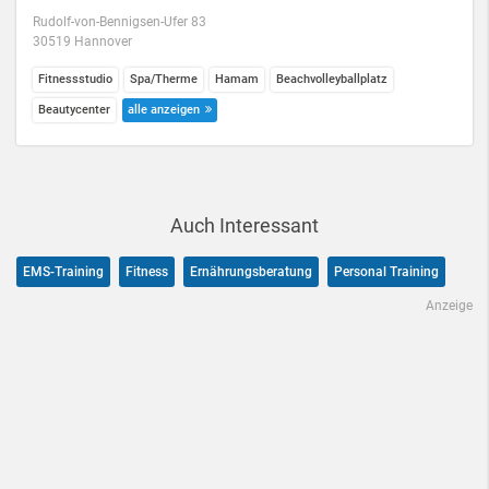
Rudolf-von-Bennigsen-Ufer 83
30519 Hannover
Fitnessstudio
Spa/Therme
Hamam
Beachvolleyballplatz
Beautycenter
alle anzeigen
Auch Interessant
EMS-Training
Fitness
Ernährungsberatung
Personal Training
Anzeige