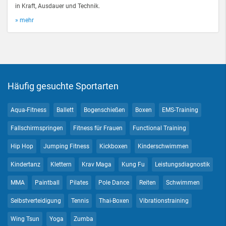
in Kraft, Ausdauer und Technik.
» mehr
Häufig gesuchte Sportarten
Aqua-Fitness
Ballett
Bogenschießen
Boxen
EMS-Training
Fallschirmspringen
Fitness für Frauen
Functional Training
Hip Hop
Jumping Fitness
Kickboxen
Kinderschwimmen
Kindertanz
Klettern
Krav Maga
Kung Fu
Leistungsdiagnostik
MMA
Paintball
Pilates
Pole Dance
Reiten
Schwimmen
Selbstverteidigung
Tennis
Thai-Boxen
Vibrationstraining
Wing Tsun
Yoga
Zumba