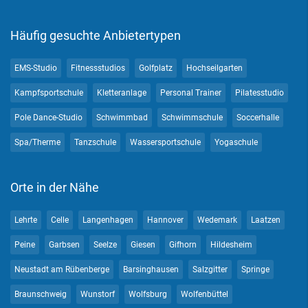
Häufig gesuchte Anbietertypen
EMS-Studio
Fitnessstudios
Golfplatz
Hochseilgarten
Kampfsportschule
Kletteranlage
Personal Trainer
Pilatesstudio
Pole Dance-Studio
Schwimmbad
Schwimmschule
Soccerhalle
Spa/Therme
Tanzschule
Wassersportschule
Yogaschule
Orte in der Nähe
Lehrte
Celle
Langenhagen
Hannover
Wedemark
Laatzen
Peine
Garbsen
Seelze
Giesen
Gifhorn
Hildesheim
Neustadt am Rübenberge
Barsinghausen
Salzgitter
Springe
Braunschweig
Wunstorf
Wolfsburg
Wolfenbüttel