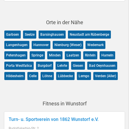
Orte in der Nähe
Garbsen
Seelze
Barsinghausen
Neustadt am Rübenberge
Langenhagen
Hannover
Nienburg (Weser)
Wedemark
Petershagen
Springe
Minden
Laatzen
Rinteln
Hameln
Porta Westfalica
Burgdorf
Lehrte
Giesen
Bad Oeynhausen
Hildesheim
Celle
Löhne
Lübbecke
Lemgo
Verden (Aller)
Fitness in Wunstorf
Turn- u. Sportverein von 1862 Wunstorf e.V.
Rudolf-Harbig-Str. 2