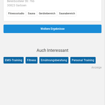
Berenbosteler Str. 76b
30823 Garbsen
Fitnessstudio
Sauna
Gerätebereich
Saunabereich
Weitere Ergebnisse
Auch Interessant
EMS-Training
Fitness
Ernährungsberatung
Personal Training
Anzeige