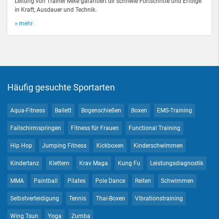
Leitung von Trainer Mike garantiert dir schnelle Fortschritte und Erfolge
in Kraft, Ausdauer und Technik.
» mehr
Häufig gesuchte Sportarten
Aqua-Fitness
Ballett
Bogenschießen
Boxen
EMS-Training
Fallschirmspringen
Fitness für Frauen
Functional Training
Hip Hop
Jumping Fitness
Kickboxen
Kinderschwimmen
Kindertanz
Klettern
Krav Maga
Kung Fu
Leistungsdiagnostik
MMA
Paintball
Pilates
Pole Dance
Reiten
Schwimmen
Selbstverteidigung
Tennis
Thai-Boxen
Vibrationstraining
Wing Tsun
Yoga
Zumba