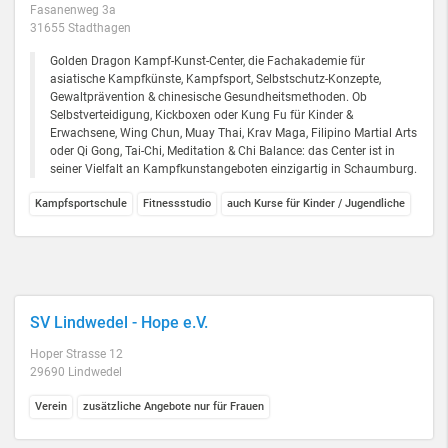
Fasanenweg 3a
31655 Stadthagen
Golden Dragon Kampf-Kunst-Center, die Fachakademie für
asiatische Kampfkünste, Kampfsport, Selbstschutz-Konzepte,
Gewaltprävention & chinesische Gesundheitsmethoden. Ob
Selbstverteidigung, Kickboxen oder Kung Fu für Kinder &
Erwachsene, Wing Chun, Muay Thai, Krav Maga, Filipino Martial Arts
oder Qi Gong, Tai-Chi, Meditation & Chi Balance: das Center ist in
seiner Vielfalt an Kampfkunstangeboten einzigartig in Schaumburg.
Kampfsportschule
Fitnessstudio
auch Kurse für Kinder / Jugendliche
SV Lindwedel - Hope e.V.
Hoper Strasse 12
29690 Lindwedel
Verein
zusätzliche Angebote nur für Frauen