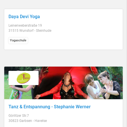
Daya Devi Yoga
Leinenweberstraße 19
31515 Wunstorf - Steinhude
Yogaschule
Tanz & Entspannung - Stephanie Werner
Görlitzer Str.7
30823 Garbsen - Havelse