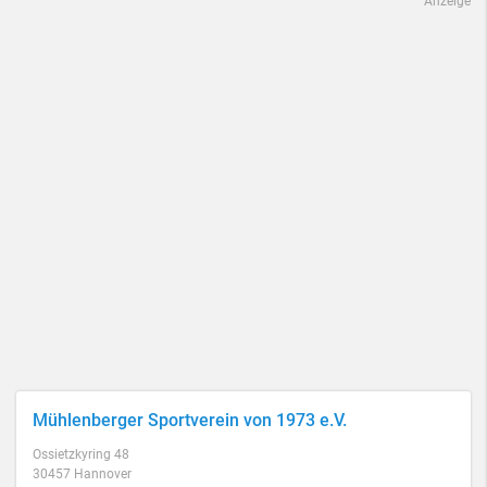
Anzeige
Mühlenberger Sportverein von 1973 e.V.
Ossietzkyring 48
30457 Hannover