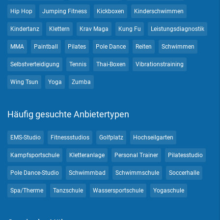
Hip Hop
Jumping Fitness
Kickboxen
Kinderschwimmen
Kindertanz
Klettern
Krav Maga
Kung Fu
Leistungsdiagnostik
MMA
Paintball
Pilates
Pole Dance
Reiten
Schwimmen
Selbstverteidigung
Tennis
Thai-Boxen
Vibrationstraining
Wing Tsun
Yoga
Zumba
Häufig gesuchte Anbietertypen
EMS-Studio
Fitnessstudios
Golfplatz
Hochseilgarten
Kampfsportschule
Kletteranlage
Personal Trainer
Pilatesstudio
Pole Dance-Studio
Schwimmbad
Schwimmschule
Soccerhalle
Spa/Therme
Tanzschule
Wassersportschule
Yogaschule