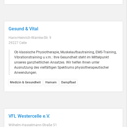
Gesund & Vital
Hans-Heinrich-Warnke-Str. 9
29227 Celle
Ob klassische Physiotherapie, Muskelaufbautraining, EMS-Training,
Vibrationstraining u.v.m.: Ihre Gesundheit steht im Mittelpunkt
unseres ganzheitlichen Ansatzes. Wir helfen Ihnen unter
Ausnutzung des vielfältigen Spektrums physiotherapeutischer
Anwendungen.
Medizin & Gesundheit
Hamam
Dampfbad
VFL Westercelle e.V.
Wilhelm-Hasselmann-Straße 51