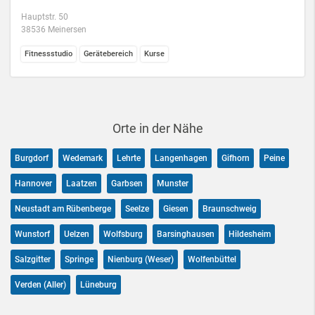
Hauptstr. 50
38536 Meinersen
Fitnessstudio
Gerätebereich
Kurse
Orte in der Nähe
Burgdorf
Wedemark
Lehrte
Langenhagen
Gifhorn
Peine
Hannover
Laatzen
Garbsen
Munster
Neustadt am Rübenberge
Seelze
Giesen
Braunschweig
Wunstorf
Uelzen
Wolfsburg
Barsinghausen
Hildesheim
Salzgitter
Springe
Nienburg (Weser)
Wolfenbüttel
Verden (Aller)
Lüneburg