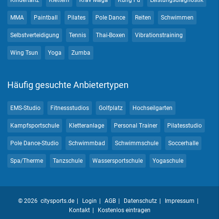
Kindertanz
Klettern
Krav Maga
Kung Fu
Leistungsdiagnostik
MMA
Paintball
Pilates
Pole Dance
Reiten
Schwimmen
Selbstverteidigung
Tennis
Thai-Boxen
Vibrationstraining
Wing Tsun
Yoga
Zumba
Häufig gesuchte Anbietertypen
EMS-Studio
Fitnessstudios
Golfplatz
Hochseilgarten
Kampfsportschule
Kletteranlage
Personal Trainer
Pilatesstudio
Pole Dance-Studio
Schwimmbad
Schwimmschule
Soccerhalle
Spa/Therme
Tanzschule
Wassersportschule
Yogaschule
© 2026 citysports.de
Login
AGB
Datenschutz
Impressum
Kontakt
Kostenlos eintragen