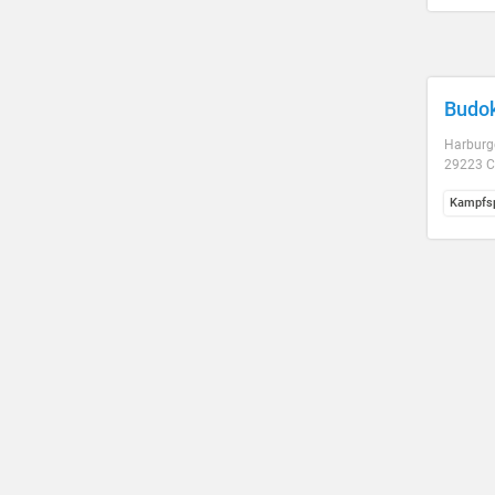
Budok
Harburge
29223 C
Kampfsp