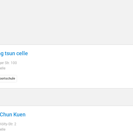
ng tsun celle
er Str. 100
elle
ortschule
 Chun Kuen
ölty-Str. 2
elle