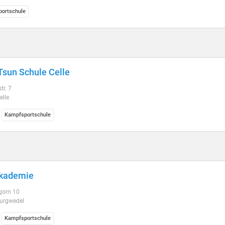
ortschule
sun Schule Celle
r. 7
elle
Kampfsportschule
Akademie
gorn 10
urgwedel
Kampfsportschule