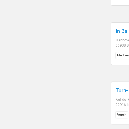
In Ba
Hannover
30938 B
Medizin
Turn-
Auf der 
30916 I
Verein