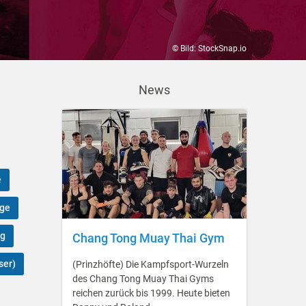
© Bild: StockSnap.io
News
e
rge
rg
Chang Tong Muay Thai Gym
ser)
(Prinzhöfte) Die Kampfsport-Wurzeln
des Chang Tong Muay Thai Gyms
reichen zurück bis 1999. Heute bieten