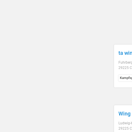
ta wi
Fuhrberg
29225 C
Kampfsp
Wing
Ludwig-H
29225 C