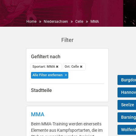
Home
Niedersachsen
Celle
MMA
Filter
Gefiltert nach
Sportart: MMA
Ort: Celle
Alle Filter entfernen
Burgdor
Stadtteile
Hannov
Seelze
MMA
Barsin
Beim MMA-Training werden einerseits
Wolfenb
Elemente aus Kampfsportarten, die im