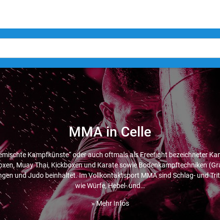
MMA in Celle
Gemischte Kampfkünste“ oder auch oftmals als Freefight bezeichneter Ka
oxen, Muay Thai, Kickboxen und Karate sowie Bodenkampftechniken (Grap
Ringen und Judo beinhaltet. Im Vollkontaktsport MMA sind Schlag- und Tri
wie Würfe, Hebel- und…
» Mehr Infos