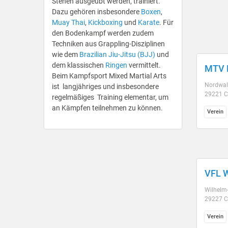
Stehen ausgeübt werden, trainiert.
Dazu gehören insbesondere
Boxen
,
Muay Thai
,
Kickboxing
und
Karate
. Für
den Bodenkampf werden zudem
Techniken aus Grappling-Disziplinen
wie dem
Brazilian Jiu-Jitsu (BJJ)
und
dem klassischen
Ringen
vermittelt.
MTV E
Beim Kampfsport Mixed Martial Arts
Nordwal
ist langjähriges und insbesondere
29221 C
regelmäßiges Training elementar, um
an Kämpfen teilnehmen zu können.
Verein
VFL W
Wilhelm
29227 C
Verein