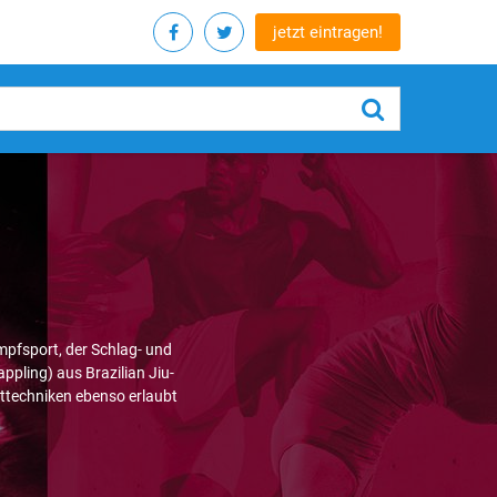
jetzt eintragen!
mpfsport, der Schlag- und
pling) aus Brazilian Jiu-
tttechniken ebenso erlaubt