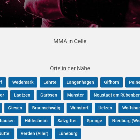
MMA in Celle
Orte in der Nähe
f
Wedemark
Lehrte
Langenhagen
Gifhorn
Pein
er
Laatzen
Garbsen
Munster
Neustadt am Rübenbe
Giesen
Braunschweig
Wunstorf
Uelzen
Wolfsbu
ghausen
Hildesheim
Salzgitter
Springe
Nienburg (We
üttel
Verden (Aller)
Lüneburg