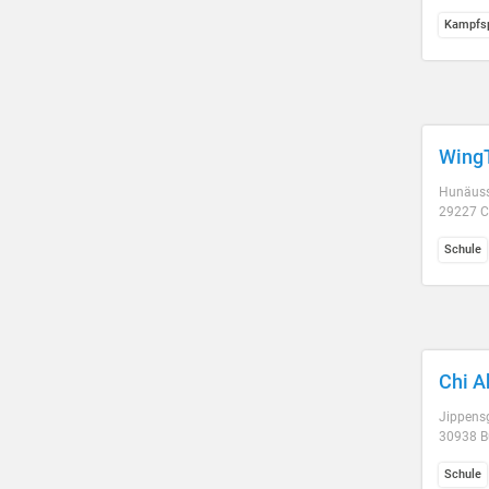
Kampfsp
WingT
Hunäusst
29227 C
Schule
Chi 
Jippens
30938 B
Schule