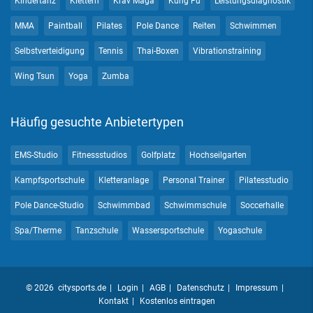
Kindertanz
Klettern
Krav Maga
Kung Fu
Leistungsdiagnostik
MMA
Paintball
Pilates
Pole Dance
Reiten
Schwimmen
Selbstverteidigung
Tennis
Thai-Boxen
Vibrationstraining
Wing Tsun
Yoga
Zumba
Häufig gesuchte Anbietertypen
EMS-Studio
Fitnessstudios
Golfplatz
Hochseilgarten
Kampfsportschule
Kletteranlage
Personal Trainer
Pilatesstudio
Pole Dance-Studio
Schwimmbad
Schwimmschule
Soccerhalle
Spa/Therme
Tanzschule
Wassersportschule
Yogaschule
© 2026 citysports.de
Login
AGB
Datenschutz
Impressum
Kontakt
Kostenlos eintragen