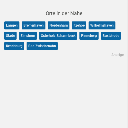
Orte in der Nähe
Langen
Bremerhaven
Nordenham
Itzehoe
Wilhelmshaven
Stade
Elmshorn
Osterholz-Scharmbeck
Pinneberg
Buxtehude
Rendsburg
Bad Zwischenahn
Anzeige