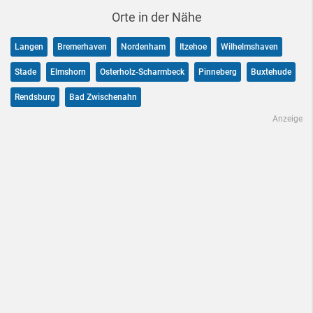
Orte in der Nähe
Langen
Bremerhaven
Nordenham
Itzehoe
Wilhelmshaven
Stade
Elmshorn
Osterholz-Scharmbeck
Pinneberg
Buxtehude
Rendsburg
Bad Zwischenahn
Anzeige