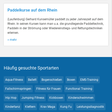
Paddelkurse auf dem Rhein
(Laufenburg) Gerhard Kunsemüller paddelt zu jeder Jahreszeit auf dem
Rhein. In seinen Kursen kann man u.a. die grundlegende Paddeltechnik,
Paddeln in der Strömung oder Wiedereinstiegs- und Rettungstechniken
erlernen.
» mehr
Häufig gesuchte Sportarten
Aqua-Fitness
Ballett
Bogenschießen
Boxen
EMS-Training
Fallschirmspringen
Fitness für Frauen
Functional Training
Hip Hop
Jumping Fitness
Kickboxen
Kinderschwimmen
Kindertanz
Klettern
Krav Maga
Kung Fu
Leistungsdiagnostik