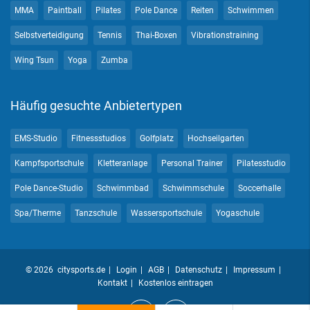
MMA
Paintball
Pilates
Pole Dance
Reiten
Schwimmen
Selbstverteidigung
Tennis
Thai-Boxen
Vibrationstraining
Wing Tsun
Yoga
Zumba
Häufig gesuchte Anbietertypen
EMS-Studio
Fitnessstudios
Golfplatz
Hochseilgarten
Kampfsportschule
Kletteranlage
Personal Trainer
Pilatesstudio
Pole Dance-Studio
Schwimmbad
Schwimmschule
Soccerhalle
Spa/Therme
Tanzschule
Wassersportschule
Yogaschule
© 2026 citysports.de
Login
AGB
Datenschutz
Impressum
Kontakt
Kostenlos eintragen