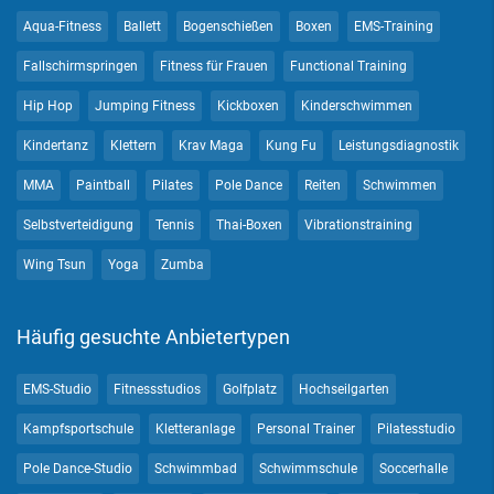
Aqua-Fitness
Ballett
Bogenschießen
Boxen
EMS-Training
Fallschirmspringen
Fitness für Frauen
Functional Training
Hip Hop
Jumping Fitness
Kickboxen
Kinderschwimmen
Kindertanz
Klettern
Krav Maga
Kung Fu
Leistungsdiagnostik
MMA
Paintball
Pilates
Pole Dance
Reiten
Schwimmen
Selbstverteidigung
Tennis
Thai-Boxen
Vibrationstraining
Wing Tsun
Yoga
Zumba
Häufig gesuchte Anbietertypen
EMS-Studio
Fitnessstudios
Golfplatz
Hochseilgarten
Kampfsportschule
Kletteranlage
Personal Trainer
Pilatesstudio
Pole Dance-Studio
Schwimmbad
Schwimmschule
Soccerhalle