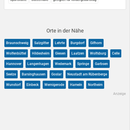
Orte in der Nähe
Braunschweig
Salzgitter
Lehrte
Burgdorf
Gifhorn
Wolfenbüttel
Hildesheim
Giesen
Laatzen
Wolfsburg
Celle
Hannover
Langenhagen
Wedemark
Springe
Garbsen
Seelze
Barsinghausen
Goslar
Neustadt am Rübenberge
Wunstorf
Einbeck
Wernigerode
Hameln
Northeim
Anzeige