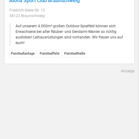
Aloha Sport Club Braunschweig
Friedrich-Seele-Str. 15
38122 Braunschweig
Auf unserem 4.000m² großen Outdoor-Spielfeld können sich
Erwachsene bei alter Räuber- und Gendarm-Manier so richtig
austoben! Leihausrüstungen sind vorhanden. Wir freuen uns auf
euch!
Paintballanlage
Paintballfeld
Paintballhalle
Anzeige