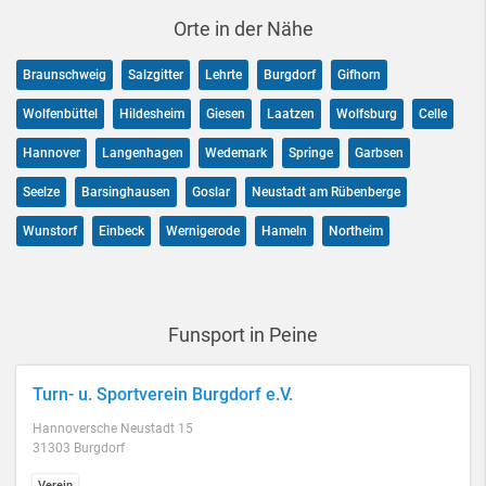
Orte in der Nähe
Braunschweig
Salzgitter
Lehrte
Burgdorf
Gifhorn
Wolfenbüttel
Hildesheim
Giesen
Laatzen
Wolfsburg
Celle
Hannover
Langenhagen
Wedemark
Springe
Garbsen
Seelze
Barsinghausen
Goslar
Neustadt am Rübenberge
Wunstorf
Einbeck
Wernigerode
Hameln
Northeim
Funsport in Peine
Turn- u. Sportverein Burgdorf e.V.
Hannoversche Neustadt 15
31303 Burgdorf
Verein