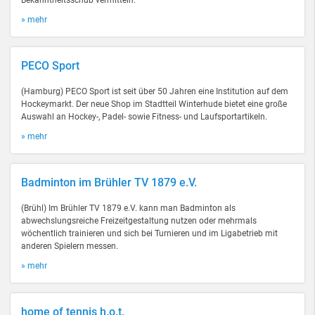
Bekanntheitsschub vermitteln.
» mehr
PECO Sport
(Hamburg) PECO Sport ist seit über 50 Jahren eine Institution auf dem
Hockeymarkt. Der neue Shop im Stadtteil Winterhude bietet eine große
Auswahl an Hockey-, Padel- sowie Fitness- und Laufsportartikeln.
» mehr
Badminton im Brühler TV 1879 e.V.
(Brühl) Im Brühler TV 1879 e.V. kann man Badminton als
abwechslungsreiche Freizeitgestaltung nutzen oder mehrmals
wöchentlich trainieren und sich bei Turnieren und im Ligabetrieb mit
anderen Spielern messen.
» mehr
home of tennis h.o.t.