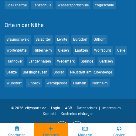
Spa/Therme
Tanzschule
Wassersportschule
Yogaschule
Orte in der Nähe
Braunschweig
Salzgitter
Lehrte
Burgdorf
Gifhorn
Wolfenbüttel
Hildesheim
Giesen
Laatzen
Wolfsburg
Celle
Hannover
Langenhagen
Wedemark
Springe
Garbsen
Seelze
Barsinghausen
Goslar
Neustadt am Rübenberge
Wunstorf
Einbeck
Wernigerode
Hameln
Northeim
© 2026 citysports.de
Login
AGB
Datenschutz
Impressum
Kontakt
Kostenlos eintragen
Sportarten
Eintragen
Magazin
Service