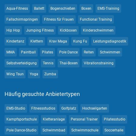
Aqua-Fitness
Ballett
Bogenschießen
Boxen
EMS-Training
Fallschirmspringen
Fitness für Frauen
Functional Training
Hip Hop
Jumping Fitness
Kickboxen
Kinderschwimmen
Kindertanz
Klettern
Krav Maga
Kung Fu
Leistungsdiagnostik
MMA
Paintball
Pilates
Pole Dance
Reiten
Schwimmen
Selbstverteidigung
Tennis
Thai-Boxen
Vibrationstraining
Wing Tsun
Yoga
Zumba
Häufig gesuchte Anbietertypen
EMS-Studio
Fitnessstudios
Golfplatz
Hochseilgarten
Kampfsportschule
Kletteranlage
Personal Trainer
Pilatesstudio
Pole Dance-Studio
Schwimmbad
Schwimmschule
Soccerhalle