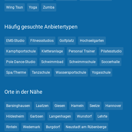
Wing Tsun
Yoga
Zumba
Häufig gesuchte Anbietertypen
EMS-Studio
Fitnessstudios
Golfplatz
Hochseilgarten
Kampfsportschule
Kletteranlage
Personal Trainer
Pilatesstudio
Pole Dance-Studio
Schwimmbad
Schwimmschule
Soccerhalle
Spa/Therme
Tanzschule
Wassersportschule
Yogaschule
Orte in der Nähe
Barsinghausen
Laatzen
Giesen
Hameln
Seelze
Hannover
Hildesheim
Garbsen
Langenhagen
Wunstorf
Lehrte
Rinteln
Wedemark
Burgdorf
Neustadt am Rübenberge