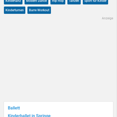
Kindertanz
Modern Dance
Hip Hop
Tanzen
Sport für Kinder
Kinderturnen
Barre Workout
Anzeige
Ballett
Kinderballet in Springe