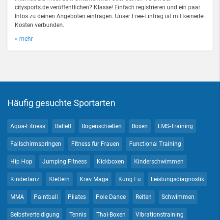
citysports.de veröffentlichen? Klasse! Einfach registrieren und ein paar
Infos zu deinen Angeboten eintragen. Unser Free-Eintrag ist mit keinerlei
Kosten verbunden.
» mehr
Häufig gesuchte Sportarten
Aqua-Fitness
Ballett
Bogenschießen
Boxen
EMS-Training
Fallschirmspringen
Fitness für Frauen
Functional Training
Hip Hop
Jumping Fitness
Kickboxen
Kinderschwimmen
Kindertanz
Klettern
Krav Maga
Kung Fu
Leistungsdiagnostik
MMA
Paintball
Pilates
Pole Dance
Reiten
Schwimmen
Selbstverteidigung
Tennis
Thai-Boxen
Vibrationstraining