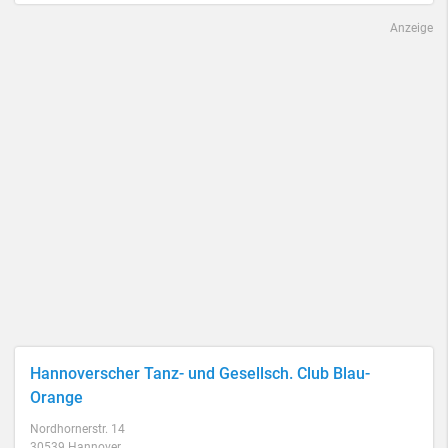
Anzeige
Hannoverscher Tanz- und Gesellsch. Club Blau-
Orange
Nordhornerstr. 14
30539 Hannover