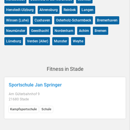
Henstedt-Ulzburg
Ahrensburg
Reinbek
Langen
Winsen (Luhe)
Cuxhaven
Osterholz-Scharmbeck
Bremerhaven
Neumünster
Geesthacht
Nordenham
Achim
Bremen
Lüneburg
Verden (Aller)
Munster
Weyhe
Fitness in Stade
Sportschule Jan Springer
Am Güterbahnhof 9
21680 Stade
Kampfsportschule
Schule