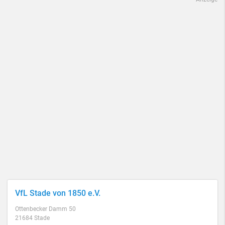
VfL Stade von 1850 e.V.
Ottenbecker Damm 50
21684 Stade