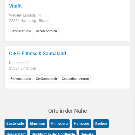
Vitafit
Wedeler Landstr. 14
22559 Hamburg - Rissen
Fitnessstudio
Gerätebereich
C + H Fitness & Saunaland
Daimlerstr. 8
25337 Elmshorn
Fitnessstudio
Gerätebereich
Gesundheitskurse
Orte in der Nähe
Buxtehude
Elmshorn
Pinneberg
Hamburg
Itzehoe
Norderstedt
Buchholz in der Nordheide
Seevetal