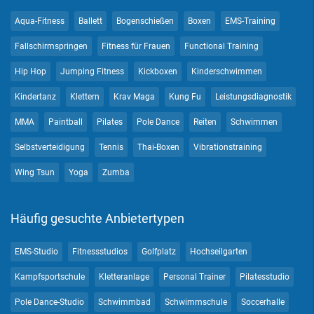
Aqua-Fitness
Ballett
Bogenschießen
Boxen
EMS-Training
Fallschirmspringen
Fitness für Frauen
Functional Training
Hip Hop
Jumping Fitness
Kickboxen
Kinderschwimmen
Kindertanz
Klettern
Krav Maga
Kung Fu
Leistungsdiagnostik
MMA
Paintball
Pilates
Pole Dance
Reiten
Schwimmen
Selbstverteidigung
Tennis
Thai-Boxen
Vibrationstraining
Wing Tsun
Yoga
Zumba
Häufig gesuchte Anbietertypen
EMS-Studio
Fitnessstudios
Golfplatz
Hochseilgarten
Kampfsportschule
Kletteranlage
Personal Trainer
Pilatesstudio
Pole Dance-Studio
Schwimmbad
Schwimmschule
Soccerhalle