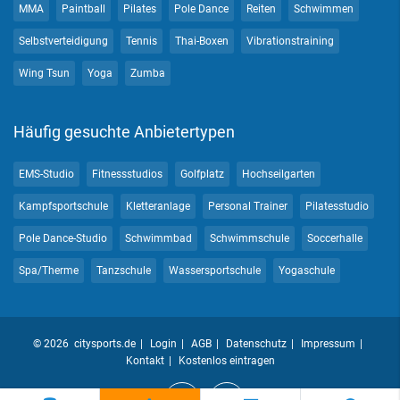
MMA
Paintball
Pilates
Pole Dance
Reiten
Schwimmen
Selbstverteidigung
Tennis
Thai-Boxen
Vibrationstraining
Wing Tsun
Yoga
Zumba
Häufig gesuchte Anbietertypen
EMS-Studio
Fitnessstudios
Golfplatz
Hochseilgarten
Kampfsportschule
Kletteranlage
Personal Trainer
Pilatesstudio
Pole Dance-Studio
Schwimmbad
Schwimmschule
Soccerhalle
Spa/Therme
Tanzschule
Wassersportschule
Yogaschule
© 2026 citysports.de
Login
AGB
Datenschutz
Impressum
Kontakt
Kostenlos eintragen