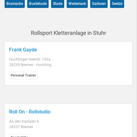
Bramsche
Buxtehude
Stade
Wedemark
Garbsen
Seelze
Rollsport Kletteranlage in Stuhr
Frank Gayde
Huchtinger Heerstr. 193a
28259 Bremen - Huchting
Personal Trainer
Roll On - Rollstudio
An den Kämpen 6
28357 Bremen