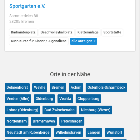
Sportgarten e.V.
Sommerdeich 88
28205 Bremen
Badmintonplatz
Beachvolleyballplatz
Kletteranlage
Sportstätte
auch Kurse für Kinder / Jugendliche
alle anzeigen
Orte in der Nähe
Delmenhorst
Weyhe
Bremen
Achim
Osterholz-Scharmbeck
Verden (Aller)
Oldenburg
Vechta
Cloppenburg
Lohne (Oldenburg)
Bad Zwischenahn
Nienburg (Weser)
Nordenham
Bremerhaven
Petershagen
Neustadt am Rübenberge
Wilhelmshaven
Langen
Wunstorf