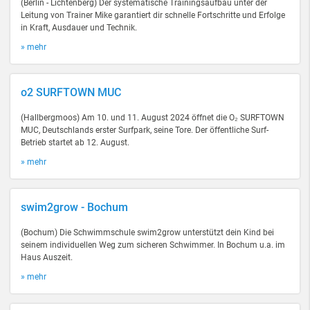
(Berlin - Lichtenberg) Der systematische Trainingsaufbau unter der
Leitung von Trainer Mike garantiert dir schnelle Fortschritte und Erfolge
in Kraft, Ausdauer und Technik.
» mehr
o2 SURFTOWN MUC
(Hallbergmoos) Am 10. und 11. August 2024 öffnet die O₂ SURFTOWN
MUC, Deutschlands erster Surfpark, seine Tore. Der öffentliche Surf-
Betrieb startet ab 12. August.
» mehr
swim2grow - Bochum
(Bochum) Die Schwimmschule swim2grow unterstützt dein Kind bei
seinem individuellen Weg zum sicheren Schwimmer. In Bochum u.a. im
Haus Auszeit.
» mehr