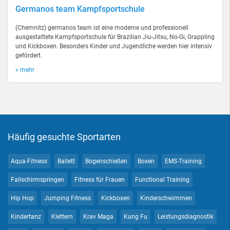
Germanos team Kampfsportschule
(Chemnitz) germanos team ist eine moderne und professionell
ausgestattete Kampfsportschule für Brazilian Jiu-Jitsu, No-Gi, Grappling
und Kickboxen. Besonders Kinder und Jugendliche werden hier intensiv
gefördert.
» mehr
Häufig gesuchte Sportarten
Aqua-Fitness
Ballett
Bogenschießen
Boxen
EMS-Training
Fallschirmspringen
Fitness für Frauen
Functional Training
Hip Hop
Jumping Fitness
Kickboxen
Kinderschwimmen
Kindertanz
Klettern
Krav Maga
Kung Fu
Leistungsdiagnostik