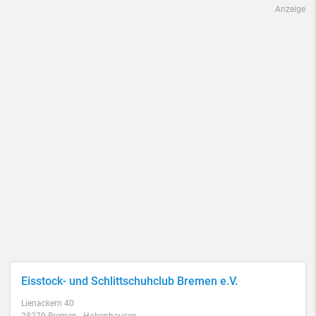
Anzeige
Eisstock- und Schlittschuhclub Bremen e.V.
Lienackern 40