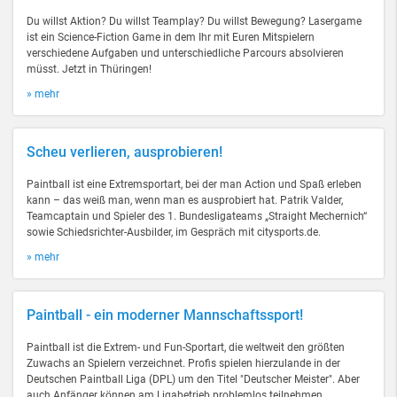
Du willst Aktion? Du willst Teamplay? Du willst Bewegung? Lasergame
ist ein Science-Fiction Game in dem Ihr mit Euren Mitspielern
verschiedene Aufgaben und unterschiedliche Parcours absolvieren
müsst. Jetzt in Thüringen!
» mehr
Scheu verlieren, ausprobieren!
Paintball ist eine Extremsportart, bei der man Action und Spaß erleben
kann – das weiß man, wenn man es ausprobiert hat. Patrik Valder,
Teamcaptain und Spieler des 1. Bundesligateams „Straight Mechernich“
sowie Schiedsrichter-Ausbilder, im Gespräch mit citysports.de.
» mehr
Paintball - ein moderner Mannschaftssport!
Paintball ist die Extrem- und Fun-Sportart, die weltweit den größten
Zuwachs an Spielern verzeichnet. Profis spielen hierzulande in der
Deutschen Paintball Liga (DPL) um den Titel "Deutscher Meister". Aber
auch Anfänger können am Ligabetrieb problemlos teilnehmen.