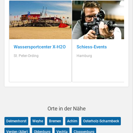
Wassersportcenter X-H2O
Schiess-Events
St. Peter-Ording
Hamburg
Orte in der Nähe
Delmenhorst
Weyhe
Bremen
Achim
Osterholz-Scharmbeck
Verden (Aller)
Oldenburg
Vechta
Cloppenburg