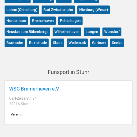
Lohne (Oldenburg)
Bad Zwischenahn
Nienburg (Weser)
Nordenham
Bremerhaven
Petershagen
Neustadt am Rübenberge
Wilhelmshaven
Langen
Wunstorf
Bramsche
Buxtehude
Stade
Wedemark
Garbsen
Seelze
Funsport in Stuhr
WSC Bremerhaven e.V.
Carl-Zeiss-Str. 34
28816 Stuhr
Verein