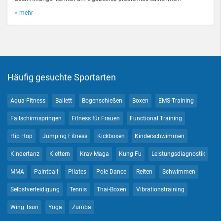
» mehr
Häufig gesuchte Sportarten
Aqua-Fitness
Ballett
Bogenschießen
Boxen
EMS-Training
Fallschirmspringen
Fitness für Frauen
Functional Training
Hip Hop
Jumping Fitness
Kickboxen
Kinderschwimmen
Kindertanz
Klettern
Krav Maga
Kung Fu
Leistungsdiagnostik
MMA
Paintball
Pilates
Pole Dance
Reiten
Schwimmen
Selbstverteidigung
Tennis
Thai-Boxen
Vibrationstraining
Wing Tsun
Yoga
Zumba