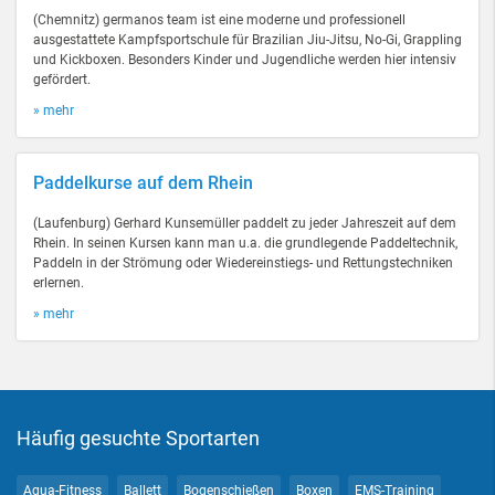
(Chemnitz) germanos team ist eine moderne und professionell
ausgestattete Kampfsportschule für Brazilian Jiu-Jitsu, No-Gi, Grappling
und Kickboxen. Besonders Kinder und Jugendliche werden hier intensiv
gefördert.
» mehr
Paddelkurse auf dem Rhein
(Laufenburg) Gerhard Kunsemüller paddelt zu jeder Jahreszeit auf dem
Rhein. In seinen Kursen kann man u.a. die grundlegende Paddeltechnik,
Paddeln in der Strömung oder Wiedereinstiegs- und Rettungstechniken
erlernen.
» mehr
Häufig gesuchte Sportarten
Aqua-Fitness
Ballett
Bogenschießen
Boxen
EMS-Training