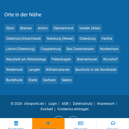
Orte in der Nähe
Stuhr
Bremen
Achim
Delmenhorst
Verden (Aller)
Osterholz-Scharmbeck
Nienburg (Weser)
Oldenburg
Vechta
Lohne (Oldenburg)
Cloppenburg
Bad Zwischenahn
Nordenham
Neustadt am Rübenberge
Petershagen
Bremerhaven
Wunstorf
Wedemark
Langen
Wilhelmshaven
Buchholz in der Nordheide
Buxtehude
Stade
Garbsen
Seelze
© 2026 citysports.de
Login
AGB
Datenschutz
Impressum
Kontakt
Kostenlos eintragen