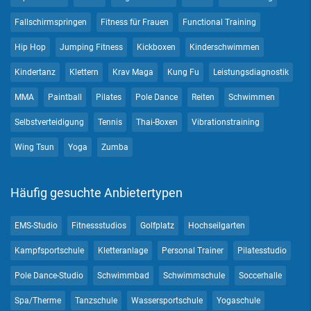
Fallschirmspringen
Fitness für Frauen
Functional Training
Hip Hop
Jumping Fitness
Kickboxen
Kinderschwimmen
Kindertanz
Klettern
Krav Maga
Kung Fu
Leistungsdiagnostik
MMA
Paintball
Pilates
Pole Dance
Reiten
Schwimmen
Selbstverteidigung
Tennis
Thai-Boxen
Vibrationstraining
Wing Tsun
Yoga
Zumba
Häufig gesuchte Anbietertypen
EMS-Studio
Fitnessstudios
Golfplatz
Hochseilgarten
Kampfsportschule
Kletteranlage
Personal Trainer
Pilatesstudio
Pole Dance-Studio
Schwimmbad
Schwimmschule
Soccerhalle
Spa/Therme
Tanzschule
Wassersportschule
Yogaschule