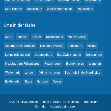
Pole Dance-Studio
Schwimmbad
Schwimmschule
Soccerhalle
Spa/Therme
Tanzschule
Wassersportschule
Yogaschule
Orte in der Nähe
Stuhr
Bremen
Achim
Delmenhorst
Verden (Aller)
Osterholz-Scharmbeck
Nienburg (Weser)
Oldenburg
Vechta
Lohne (Oldenburg)
Cloppenburg
Bad Zwischenahn
Nordenham
Neustadt am Rübenberge
Petershagen
Bremerhaven
Wunstorf
Wedemark
Langen
Wilhelmshaven
Buchholz in der Nordheide
Buxtehude
Stade
Garbsen
Seelze
© 2026 citysports.de
Login
AGB
Datenschutz
Impressum
Kontakt
Kostenlos eintragen