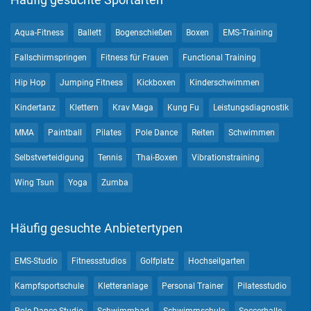
Aqua-Fitness
Ballett
Bogenschießen
Boxen
EMS-Training
Fallschirmspringen
Fitness für Frauen
Functional Training
Hip Hop
Jumping Fitness
Kickboxen
Kinderschwimmen
Kindertanz
Klettern
Krav Maga
Kung Fu
Leistungsdiagnostik
MMA
Paintball
Pilates
Pole Dance
Reiten
Schwimmen
Selbstverteidigung
Tennis
Thai-Boxen
Vibrationstraining
Wing Tsun
Yoga
Zumba
Häufig gesuchte Anbietertypen
EMS-Studio
Fitnessstudios
Golfplatz
Hochseilgarten
Kampfsportschule
Kletteranlage
Personal Trainer
Pilatesstudio