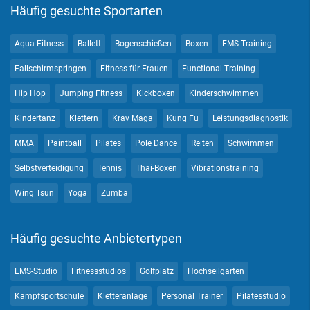
Häufig gesuchte Sportarten
Aqua-Fitness
Ballett
Bogenschießen
Boxen
EMS-Training
Fallschirmspringen
Fitness für Frauen
Functional Training
Hip Hop
Jumping Fitness
Kickboxen
Kinderschwimmen
Kindertanz
Klettern
Krav Maga
Kung Fu
Leistungsdiagnostik
MMA
Paintball
Pilates
Pole Dance
Reiten
Schwimmen
Selbstverteidigung
Tennis
Thai-Boxen
Vibrationstraining
Wing Tsun
Yoga
Zumba
Häufig gesuchte Anbietertypen
EMS-Studio
Fitnessstudios
Golfplatz
Hochseilgarten
Kampfsportschule
Kletteranlage
Personal Trainer
Pilatesstudio