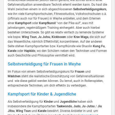
Unterschiede bestehen jedoch dahin gehend, wie schnell eine in einer
Gefahrensituation anwendbare Technik erlernt werden kann. Du hast die
Wahl zwischen einem in sich abgeschlossenen
Selbstverteidigungskurs
,
wie ihn viele Kampfsportschulen, Fitnessstudios, Volkshochschulen o.ä.
(oftmals auch nur für Frauen) in Weyhe anbieten, und dem Erlernen
einer
Kampfsport
oder
Kampfkunst
"von der Pike auf", was mit
jahrelangem, regelmäßigem Training einhergeht. Aber auch hierbei
bestehen Unterschiede. So gibt es relativ einfach zu lernende Systeme
wie bspw.
Wing Tsun
,
Ju Jutsu
,
Kickboxen
oder
Krav Maga
, die sich auf
das Wesentliche, nämlich Effektivität, konzentrieren. Auf der anderen
Seite stehen Kampfsportarten bzw. Kampfkünste wie Shaolin
Kung Fu
,
Karate
oder
Hapkido
, wo den Schülern neben den Techniken und Formen
auch Geschichte und Philosophie vermittelt wird.
Selbstverteidigung für Frauen in Weyhe
Im Fokus von einem Selbstverteidigungskurs für
Frauen
und
Mädchen
steht die realistische Einschätzung von Gefahrensituationen
und wie diese gelöst werden können. Du lernst, auch in Rollenspielen,
entsprechende Techniken, um dich effektiv zu verteidigen.
Kampfsport für Kinder & Jugendliche
Als Selbstverteidigung für
Kinder
und
Jugendliche
haben sich
insbesondere die Kampfsportarten
Taekwondo
,
Judo
,
Ju-Jutsu
/
Jiu
Jitsu
,
Wing Tsun
und
Karate
bewährt. Diverse Anbieter in und um