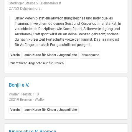
Stedinger Straße 51 Delmenhorst
27753 Delmemhorst
Unser Verein bietet ein abwechslungsreiches und individuelles
Training, in welchem du deinen Geist und Körper optimal stärkst. In
verschiedenen Disziplinen wie Kampfsport, Selberverteidigung und
Ausdauer-/Kraftsport wirst du an deine Grenzen gebracht, sodass
du nach kurzer Zeit Fortschritte vorzeigen kannst. Das Training ist
für Anfänger als auch Fortgeschrittene geeignet.
Verein
auch Kurse für Kinder / Jugendliche
Erwachsene
zusätzliche Angebote nur für Frauen
Bonjil e.V.
Waller Heerstr. 110
28219 Bremen - Walle
Verein
auch Kurse für Kinder / Jugendliche
Kinomichi e.V. Bremen