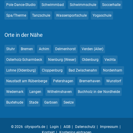
Pole Dance-Studio
Schwimmbad
Schwimmschule
Soccerhalle
Spa/Therme
Tanzschule
Wassersportschule
Yogaschule
Orte in der Nähe
Stuhr
Bremen
Achim
Delmenhorst
Verden (Aller)
Osterholz-Scharmbeck
Nienburg (Weser)
Oldenburg
Vechta
Lohne (Oldenburg)
Cloppenburg
Bad Zwischenahn
Nordenham
Neustadt am Rübenberge
Petershagen
Bremerhaven
Wunstorf
Wedemark
Langen
Wilhelmshaven
Buchholz in der Nordheide
Buxtehude
Stade
Garbsen
Seelze
© 2026 citysports.de
Login
AGB
Datenschutz
Impressum
Kontakt
Kostenlos eintragen