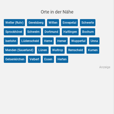
Orte in der Nähe
Wetter (Ruhr)
Gevelsberg
Witten
Ennepetal
Schwerte
Sprockhövel
Schwelm
Dortmund
Hattingen
Bochum
Iserlohn
Lüdenscheid
Herne
Hemer
Wuppertal
Unna
Menden (Sauerland)
Lünen
Waltrop
Remscheid
Kamen
Gelsenkirchen
Velbert
Essen
Herten
Anzeige