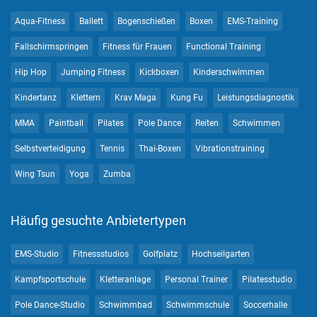
Aqua-Fitness
Ballett
Bogenschießen
Boxen
EMS-Training
Fallschirmspringen
Fitness für Frauen
Functional Training
Hip Hop
Jumping Fitness
Kickboxen
Kinderschwimmen
Kindertanz
Klettern
Krav Maga
Kung Fu
Leistungsdiagnostik
MMA
Paintball
Pilates
Pole Dance
Reiten
Schwimmen
Selbstverteidigung
Tennis
Thai-Boxen
Vibrationstraining
Wing Tsun
Yoga
Zumba
Häufig gesuchte Anbietertypen
EMS-Studio
Fitnessstudios
Golfplatz
Hochseilgarten
Kampfsportschule
Kletteranlage
Personal Trainer
Pilatesstudio
Pole Dance-Studio
Schwimmbad
Schwimmschule
Soccerhalle