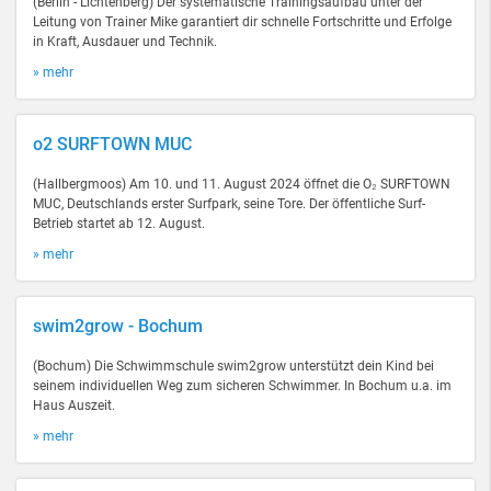
(Berlin - Lichtenberg) Der systematische Trainingsaufbau unter der
Leitung von Trainer Mike garantiert dir schnelle Fortschritte und Erfolge
in Kraft, Ausdauer und Technik.
» mehr
o2 SURFTOWN MUC
(Hallbergmoos) Am 10. und 11. August 2024 öffnet die O₂ SURFTOWN
MUC, Deutschlands erster Surfpark, seine Tore. Der öffentliche Surf-
Betrieb startet ab 12. August.
» mehr
swim2grow - Bochum
(Bochum) Die Schwimmschule swim2grow unterstützt dein Kind bei
seinem individuellen Weg zum sicheren Schwimmer. In Bochum u.a. im
Haus Auszeit.
» mehr