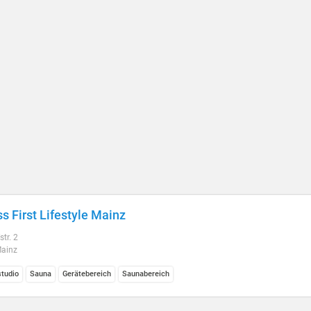
ss First Lifestyle Mainz
tr. 2
ainz
studio
Sauna
Gerätebereich
Saunabereich