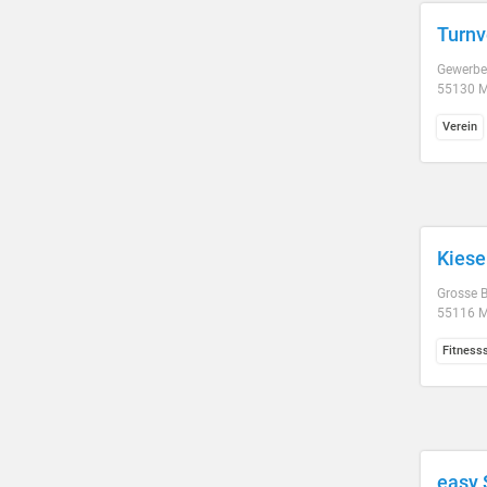
Turnv
Gewerbe
55130 M
Verein
Kiese
Grosse B
55116 M
Fitness
easy 