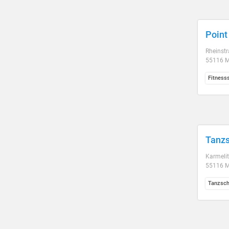
Point
Rheinstr
55116 M
Fitness
Tanzs
Karmelit
55116 M
Tanzsch