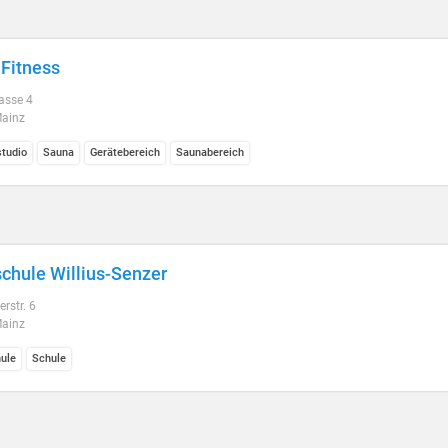
 Fitness
asse 4
ainz
studio
Sauna
Gerätebereich
Saunabereich
chule Willius-Senzer
erstr. 6
ainz
ule
Schule