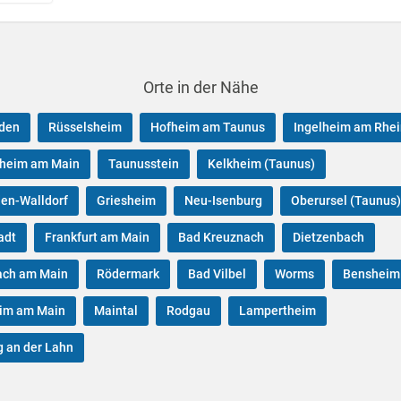
Orte in der Nähe
den
Rüsselsheim
Hofheim am Taunus
Ingelheim am Rhei
sheim am Main
Taunusstein
Kelkheim (Taunus)
en-Walldorf
Griesheim
Neu-Isenburg
Oberursel (Taunus)
adt
Frankfurt am Main
Bad Kreuznach
Dietzenbach
ach am Main
Rödermark
Bad Vilbel
Worms
Bensheim
im am Main
Maintal
Rodgau
Lampertheim
 an der Lahn