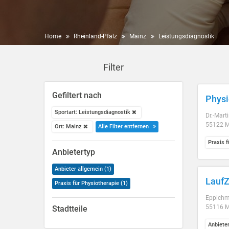
Home
Rheinland-Pfalz
Mainz
Leistungsdiagnostik
Filter
Gefiltert nach
Physi
Sportart: Leistungsdiagnostik
Dr.-Mart
55122 M
Ort: Mainz
Alle Filter entfernen
Praxis f
Anbietertyp
Anbieter allgemein (1)
LaufZ
Praxis für Physiotherapie (1)
Eppichm
55116 Ma
Stadtteile
Anbiete