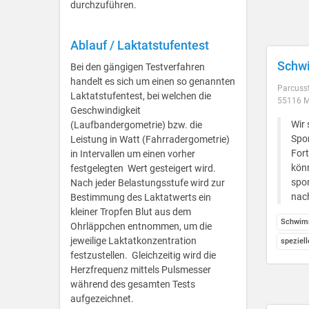
durchzuführen.
Ablauf / Laktatstufentest
Schw
Bei den gängigen Testverfahren
handelt es sich um einen so genannten
Parcuss
Laktatstufentest, bei welchen die
55116 M
Geschwindigkeit
Wir 
(Laufbandergometrie) bzw. die
Spor
Leistung in Watt (Fahrradergometrie)
For
in Intervallen um einen vorher
kön
festgelegten Wert gesteigert wird.
spor
Nach jeder Belastungsstufe wird zur
nac
Bestimmung des Laktatwerts ein
kleiner Tropfen Blut aus dem
Schwim
Ohrläppchen entnommen, um die
jeweilige Laktatkonzentration
speziel
festzustellen. Gleichzeitig wird die
Herzfrequenz mittels Pulsmesser
während des gesamten Tests
aufgezeichnet.