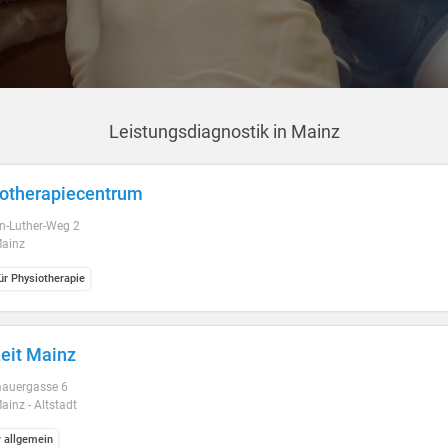
Leistungsdiagnostik in Mainz
otherapiecentrum
in-Luther-Weg 2
ainz
ür Physiotherapie
eit Mainz
auergasse 6
inz - Altstadt
r allgemein