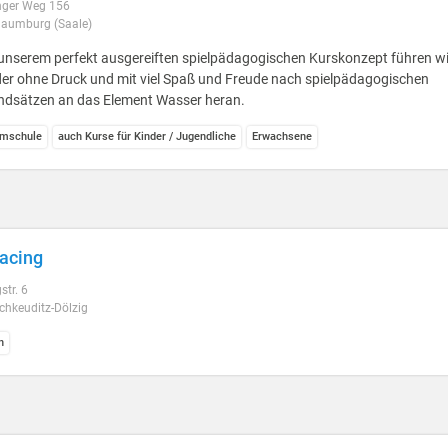
ger Weg 156
aumburg (Saale)
unserem perfekt ausgereiften spielpädagogischen Kurskonzept führen wi
er ohne Druck und mit viel Spaß und Freude nach spielpädagogischen
ndsätzen an das Element Wasser heran.
mschule
auch Kurse für Kinder / Jugendliche
Erwachsene
acing
str. 6
chkeuditz-Dölzig
n