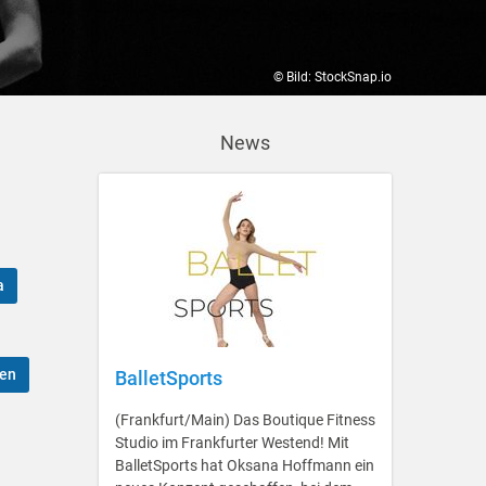
© Bild: StockSnap.io
News
a
ben
BalletSports
(Frankfurt/Main) Das Boutique Fitness
Studio im Frankfurter Westend! Mit
BalletSports hat Oksana Hoffmann ein