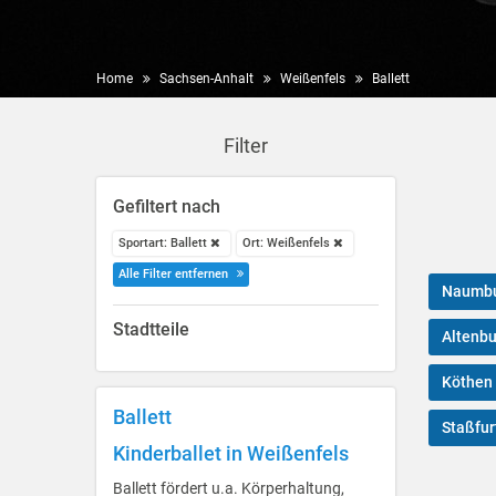
Home
Sachsen-Anhalt
Weißenfels
Ballett
Filter
Gefiltert nach
Sportart: Ballett
Ort: Weißenfels
Alle Filter entfernen
Naumbu
Stadtteile
Altenbu
Köthen 
Ballett
Staßfur
Kinderballet in Weißenfels
Ballett fördert u.a. Körperhaltung,