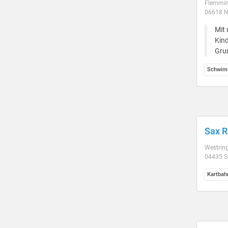
Flemmin
06618 N
Mit 
Kind
Gru
Schwim
Sax R
Westring
04435 S
Kartbah