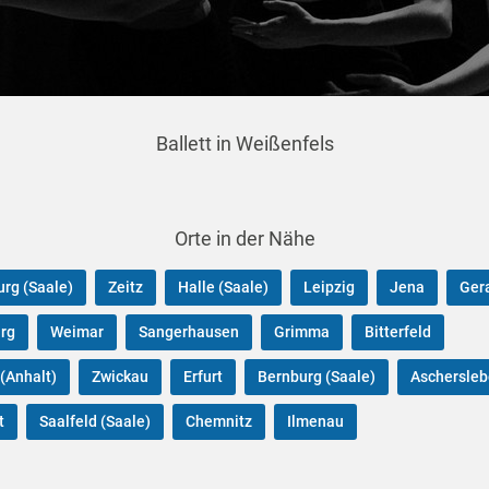
Ballett in Weißenfels
Orte in der Nähe
rg (Saale)
Zeitz
Halle (Saale)
Leipzig
Jena
Ger
rg
Weimar
Sangerhausen
Grimma
Bitterfeld
(Anhalt)
Zwickau
Erfurt
Bernburg (Saale)
Aschersle
t
Saalfeld (Saale)
Chemnitz
Ilmenau