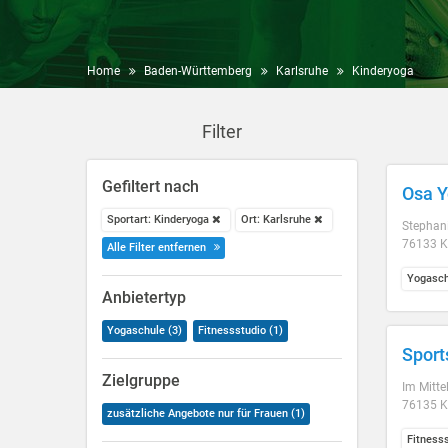
Home
Baden-Württemberg
Karlsruhe
Kinderyoga
Filter
Gefiltert nach
Osa 
Sportart: Kinderyoga
Ort: Karlsruhe
Stephani
76133 K
Alle Filter entfernen
Yogasch
Anbietertyp
Yogaschule (3)
Fitnessstudio (1)
Sport
Zielgruppe
Im Mitte
76135 K
zusätzliche Angebote nur für Frauen (1)
Fitness