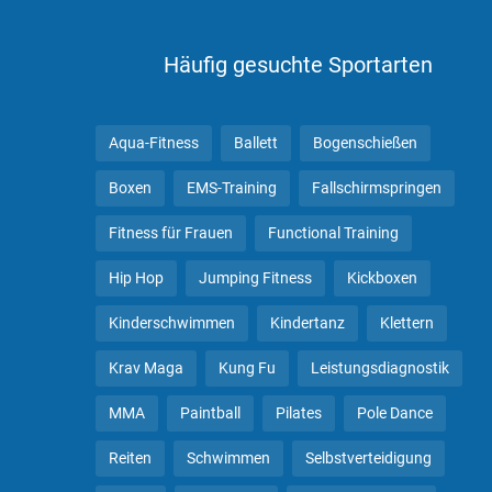
Häufig gesuchte Sportarten
Aqua-Fitness
Ballett
Bogenschießen
Boxen
EMS-Training
Fallschirmspringen
Fitness für Frauen
Functional Training
Hip Hop
Jumping Fitness
Kickboxen
Kinderschwimmen
Kindertanz
Klettern
Krav Maga
Kung Fu
Leistungsdiagnostik
MMA
Paintball
Pilates
Pole Dance
Reiten
Schwimmen
Selbstverteidigung