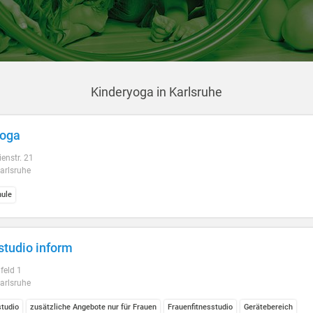
Kinderyoga in Karlsruhe
Yoga
enstr. 21
arlsruhe
ule
studio inform
lfeld 1
arlsruhe
studio
zusätzliche Angebote nur für Frauen
Frauenfitnesstudio
Gerätebereich