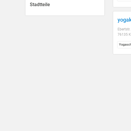
Stadtteile
yogak
Ebertstr
76135 Ka
Yogasch