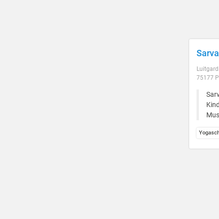
Sarva
Luitgard
75177 P
Sarv
Kind
Mus
Yogasch