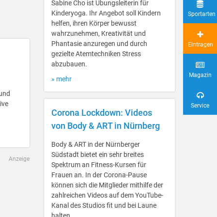
Sabine Cho ist Übungsleiterin für
Kinderyoga. Ihr Angebot soll Kindern
Sportarten
helfen, ihren Körper bewusst
wahrzunehmen, Kreativität und
Phantasie anzuregen und durch
Eintragen
gezielte Atemtechniken Stress
abzubauen.
Magazin
» mehr
 und
ive
Service
Corona Lockdown: Videos
von Body & ART in Nürnberg
Body & ART in der Nürnberger
Südstadt bietet ein sehr breites
Anzeige
Spektrum an Fitness-Kursen für
Frauen an. In der Corona-Pause
können sich die Mitglieder mithilfe der
zahlreichen Videos auf dem YouTube-
Kanal des Studios fit und bei Laune
halten.