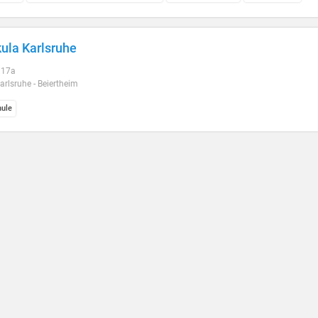
ula Karlsruhe
. 17a
rlsruhe - Beiertheim
ule