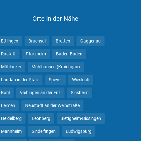
Orte in der Nähe
Ettlingen
Bruchsal
Bretten
Gaggenau
Rastatt
Pforzheim
Baden-Baden
Mühlacker
Mühlhausen (Kraichgau)
Landau in der Pfalz
Speyer
Wiesloch
Bühl
Vaihingen an der Enz
Sinsheim
Leimen
Neustadt an der Weinstraße
Heidelberg
Leonberg
Bietigheim-Bissingen
Mannheim
Sindelfingen
Ludwigsburg