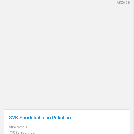
Anzeige
SVB-Sportstudio im Paladion
Silberweg 18
71032 Böblingen