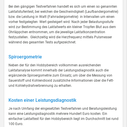
Bei den gängigen Testverfahren handelt es sich um einen so genannten
Laktatstufentest, bei welchen die Geschwindigkeit (Laufbandergometrie)
bzw. die Leistung in Watt (Fahrradergometrie) in Intervallen um einen
vorher festgelegten Wert gesteigert wird. Nach jeder Belastungsstufe
wird zur Bestimmung des Laktatwerts ein kleiner Tropfen Blut aus dem
Ohrläppchen entnommen, um die jeweilige Laktatkonzentration
festzustellen. Gleichzeitig wird die Herzfrequenz mittels Pulsmesser
während des gesamten Tests aufgezeichnet.
Spiroergometrie
Neben der für den Hobbybereich vollkommen ausreichenden
Laktatanalyse kommt innerhalb der Leistungsdiagnostik auch die
ergänzende Spiroergometrie zum Einsatz, um über die Messung von
Sauerstoff und Kohlendioxid zusätzliche Informationen über die Fett-
und Kohlehydratverbrennung zu erhalten.
Kosten einer Leistungsdiagnostik
Je nach Umfang der eingesetzten Testverfahren und Beratungsleistung
kann eine Leistungsdiagnostik mehrere Hundert Euro kosten. Ein
einfacher Laktattest für den Hobbybereich liegt im Durchschnitt bei rund
100 Euro.