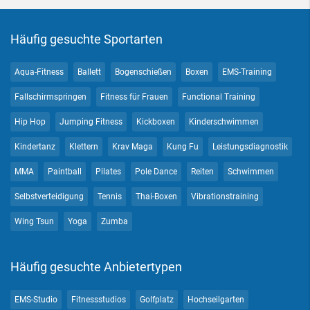
Häufig gesuchte Sportarten
Aqua-Fitness
Ballett
Bogenschießen
Boxen
EMS-Training
Fallschirmspringen
Fitness für Frauen
Functional Training
Hip Hop
Jumping Fitness
Kickboxen
Kinderschwimmen
Kindertanz
Klettern
Krav Maga
Kung Fu
Leistungsdiagnostik
MMA
Paintball
Pilates
Pole Dance
Reiten
Schwimmen
Selbstverteidigung
Tennis
Thai-Boxen
Vibrationstraining
Wing Tsun
Yoga
Zumba
Häufig gesuchte Anbietertypen
EMS-Studio
Fitnessstudios
Golfplatz
Hochseilgarten