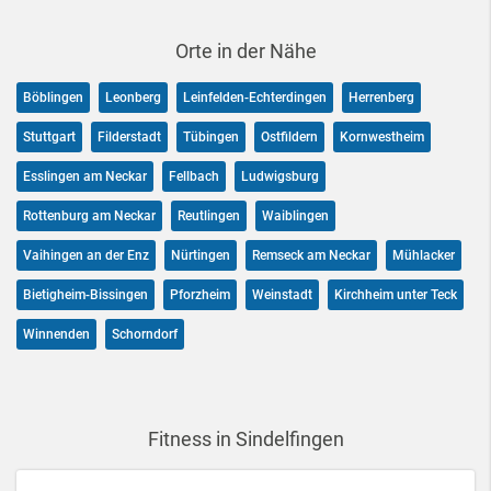
Orte in der Nähe
Böblingen
Leonberg
Leinfelden-Echterdingen
Herrenberg
Stuttgart
Filderstadt
Tübingen
Ostfildern
Kornwestheim
Esslingen am Neckar
Fellbach
Ludwigsburg
Rottenburg am Neckar
Reutlingen
Waiblingen
Vaihingen an der Enz
Nürtingen
Remseck am Neckar
Mühlacker
Bietigheim-Bissingen
Pforzheim
Weinstadt
Kirchheim unter Teck
Winnenden
Schorndorf
Fitness in Sindelfingen