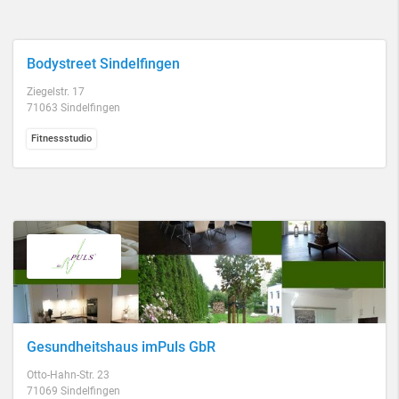
Bodystreet Sindelfingen
Ziegelstr. 17
71063 Sindelfingen
Fitnessstudio
Gesundheitshaus imPuls GbR
Otto-Hahn-Str. 23
71069 Sindelfingen