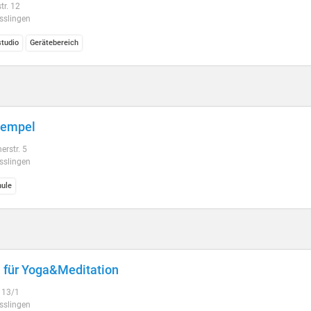
tr. 12
sslingen
studio
Gerätebereich
tempel
erstr. 5
sslingen
ule
für Yoga&Meditation
. 13/1
sslingen