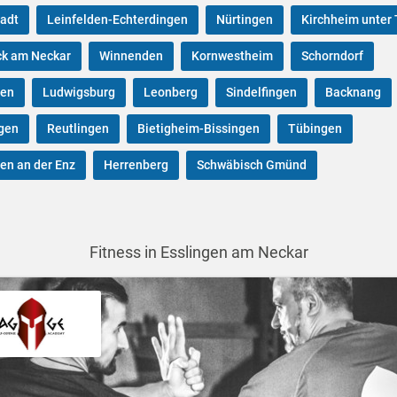
tadt
Leinfelden-Echterdingen
Nürtingen
Kirchheim unter 
k am Neckar
Winnenden
Kornwestheim
Schorndorf
gen
Ludwigsburg
Leonberg
Sindelfingen
Backnang
gen
Reutlingen
Bietigheim-Bissingen
Tübingen
en an der Enz
Herrenberg
Schwäbisch Gmünd
Fitness in Esslingen am Neckar