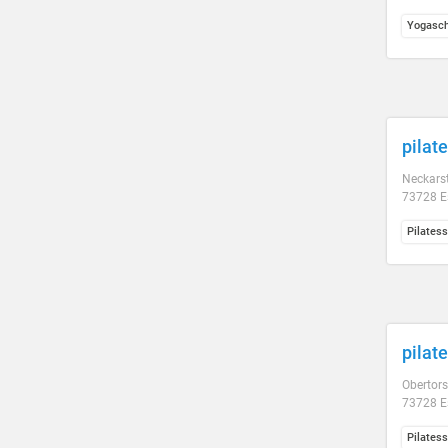
Yogasch
pilat
Neckars
73728 E
Pilatess
pilat
Obertors
73728 E
Pilatess