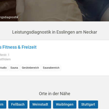
ungsdiagnostik
Leistungsdiagnostik in Esslingen am Neckar
s Fitness & Freizeit
erstr. 1
tfildern
studio
Sauna
Gerätebereich
Saunabereich
Orte in der Nähe
ern
Fellbach
Weinstadt
Waiblingen
Stuttgart