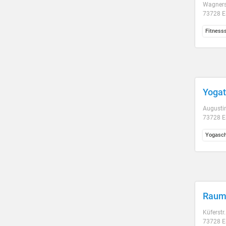
Wagners
73728 E
Fitness
Yoga
Augustin
73728 E
Yogasch
Raum 
Küferstr
73728 E