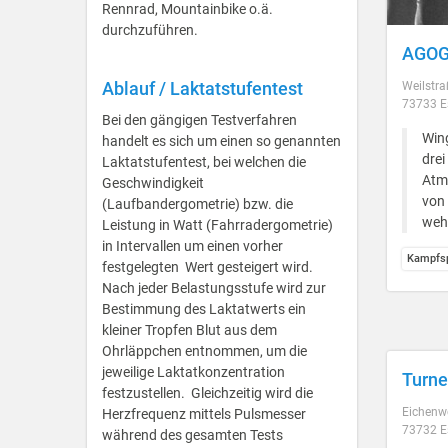
Rennrad, Mountainbike o.ä.
durchzuführen.
AGOGE
Ablauf / Laktatstufentest
Weilstr
73733 E
Bei den gängigen Testverfahren
Wing
handelt es sich um einen so genannten
drei
Laktatstufentest, bei welchen die
Atmo
Geschwindigkeit
von 
(Laufbandergometrie) bzw. die
weh
Leistung in Watt (Fahrradergometrie)
in Intervallen um einen vorher
Kampfsp
festgelegten Wert gesteigert wird.
Nach jeder Belastungsstufe wird zur
Bestimmung des Laktatwerts ein
kleiner Tropfen Blut aus dem
Ohrläppchen entnommen, um die
jeweilige Laktatkonzentration
Turne
festzustellen. Gleichzeitig wird die
Eichenw
Herzfrequenz mittels Pulsmesser
73732 E
während des gesamten Tests