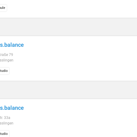
ule
es.balance
traße 79
sslingen
tudio
es.balance
tr. 33a
sslingen
tudio