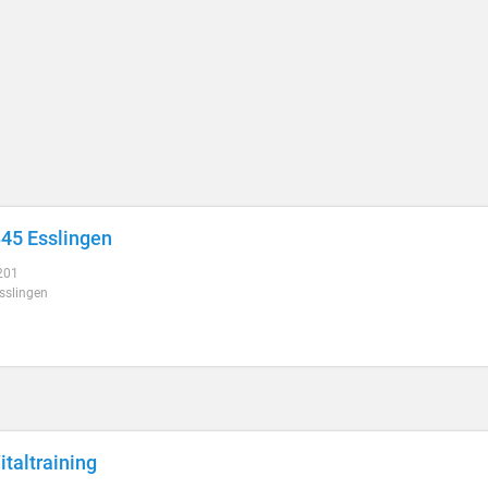
45 Esslingen
 201
sslingen
italtraining