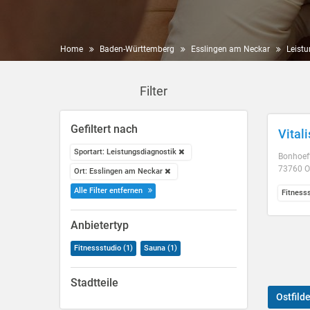
Home
Baden-Württemberg
Esslingen am Neckar
Leist
Filter
Gefiltert nach
Vitali
Sportart: Leistungsdiagnostik
Bonhoeff
73760 Os
Ort: Esslingen am Neckar
Alle Filter entfernen
Fitness
Anbietertyp
Fitnessstudio (1)
Sauna (1)
Stadtteile
Ostfild