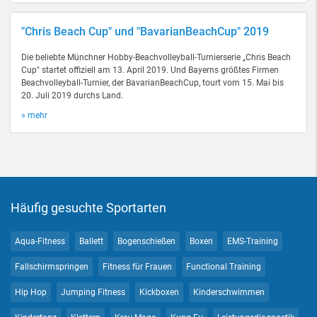
"Chris Beach Cup" und "BavarianBeachCup" 2019
Die beliebte Münchner Hobby-Beachvolleyball-Turnierserie „Chris Beach
Cup" startet offiziell am 13. April 2019. Und Bayerns größtes Firmen
Beachvolleyball-Turnier, der BavarianBeachCup, tourt vom 15. Mai bis
20. Juli 2019 durchs Land.
» mehr
Häufig gesuchte Sportarten
Aqua-Fitness
Ballett
Bogenschießen
Boxen
EMS-Training
Fallschirmspringen
Fitness für Frauen
Functional Training
Hip Hop
Jumping Fitness
Kickboxen
Kinderschwimmen