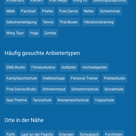
Kindertanz
Klettern
Krav Maga
Kung Fu
Leistungsdiagnostik
MMA
Paintball
Pilates
Pole Dance
Reiten
Schwimmen
Selbstverteidigung
Tennis
Thai-Boxen
Vibrationstraining
Wing Tsun
Yoga
Zumba
Häufig gesuchte Anbietertypen
EMS-Studio
Fitnessstudios
Golfplatz
Hochseilgarten
Kampfsportschule
Kletteranlage
Personal Trainer
Pilatesstudio
Pole Dance-Studio
Schwimmbad
Schwimmschule
Soccerhalle
Spa/Therme
Tanzschule
Wassersportschule
Yogaschule
Orte in der Nähe
Fürth
Lauf an der Pegnitz
Erlangen
Schwabach
Forchheim