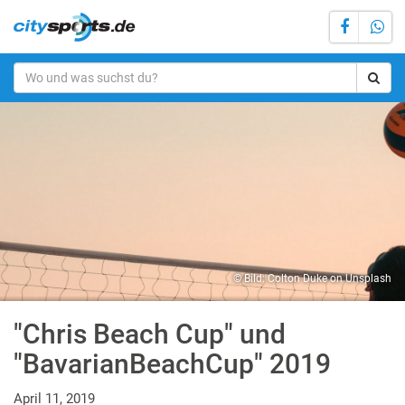
© Bild: Colton Duke on Unsplash
"Chris Beach Cup" und
"BavarianBeachCup" 2019
April 11, 2019