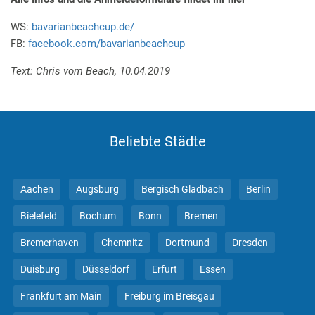
WS:
bavarianbeachcup.de/
FB:
facebook.com/bavarianbeachcup
Text: Chris vom Beach, 10.04.2019
Beliebte Städte
Aachen
Augsburg
Bergisch Gladbach
Berlin
Bielefeld
Bochum
Bonn
Bremen
Bremerhaven
Chemnitz
Dortmund
Dresden
Duisburg
Düsseldorf
Erfurt
Essen
Frankfurt am Main
Freiburg im Breisgau