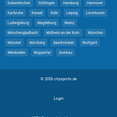
Gelsenkirchen
Göttingen
Hamburg
Hannover
Karlsruhe
Kassel
Köln
Leipzig
Leverkusen
Ludwigsburg
Magdeburg
Mainz
Mönchengladbach
Mülheim an der Ruhr
München
Münster
Nürnberg
Saarbrücken
Stuttgart
Wiesbaden
Wuppertal
Zwickau
© 2026 citysports.de
Login